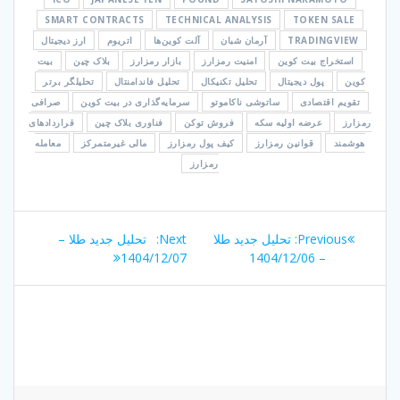
SMART CONTRACTS
TECHNICAL ANALYSIS
TOKEN SALE
TRADINGVIEW
آرمان شبان
آلت کوین‌ها
اتریوم
ارز دیجیتال
استخراج بیت کوین
امنیت رمزارز
بازار رمزارز
بلاک چین
بیت
کوین
پول دیجیتال
تحلیل تکنیکال
تحلیل فاندامنتال
تحلیلگر برتر
تقویم اقتصادی
ساتوشی ناکاموتو
سرمایه‌گذاری در بیت کوین
صرافی
رمزارز
عرضه اولیه سکه
فروش توکن
فناوری بلاک چین
قراردادهای
هوشمند
قوانین رمزارز
کیف پول رمزارز
مالی غیرمتمرکز
معامله
رمزارز
راهبری
Next
Previous
Previous:
تحلیل جدید طلا
Next:
تحلیل جدید طلا –
نوشته
post:
post:
1404/12/07
– 1404/12/06