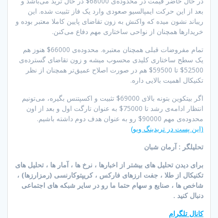
در حال حاضر قیمت در محدوده‌ی 68000$ در حال ترید می‌باشد و
بعد از این حرکت ایمپالسیو صعودی وارد یک فاز تثبیت شده. این
ریباند نشون میده که واکنش به زون تقاضای پایین کاملا معتبر بوده و
خریدارها همچنان از نواحی ساختاری مهم دفاع می‌کنن.
تمام مفروضات قبلی همچنان معتبره. محدوده‌ی 66000$ هنوز هم
یک سطح ساختاری کلیدی محسوب میشه و زون تقاضای گسترده‌ی
52500$ تا 59500$ هم در صورت اصلاح عمیق‌تر همچنان از نظر
تکنیکال اهمیت بالایی داره.
اگر بیتکوین بتونه بالای 69000$ تثبیت و اکسپتنس بگیره، می‌تونیم
انتظار ادامه‌ی رشد تا 75000$ به عنوان تارگت اول و بعد از اون
محدوده‌ی مهم 90000$ رو به عنوان هدف دوم داشته باشیم.
(این پست در تریدینگ ویو)
تحلیلگر : آرمان شبان
برای دیدن تحلیل های بیشتر از اخبارها ، نرخ ها ، آمار ها ، تحلیل های
تکنیکال از طلا ، جفت ارزهای فارکس ، کریپتوکارنسی (رمزارزها) ،
شاخص ها ، صنایع و سهام حتما ما رو در سایر شبکه های اجتماعی
دنبال کنید .
کانال تلگرام