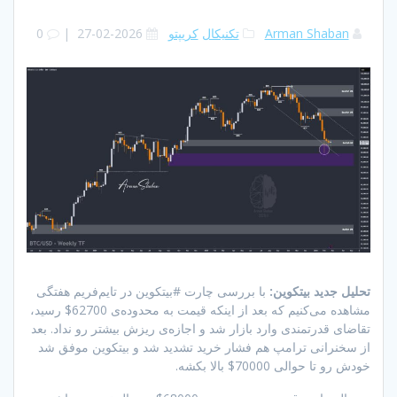
Arman Shaban
تکنیکال
کریپتو
2026-02-27
|
0
تحلیل جدید بیتکوین:
با بررسی چارت #بیتکوین در تایم‌فریم هفتگی
مشاهده می‌کنیم که بعد از اینکه قیمت به محدوده‌ی 62700$ رسید،
تقاضای قدرتمندی وارد بازار شد و اجازه‌ی ریزش بیشتر رو نداد. بعد
از سخنرانی ترامپ هم فشار خرید تشدید شد و بیتکوین موفق شد
خودش رو تا حوالی 70000$ بالا بکشه.