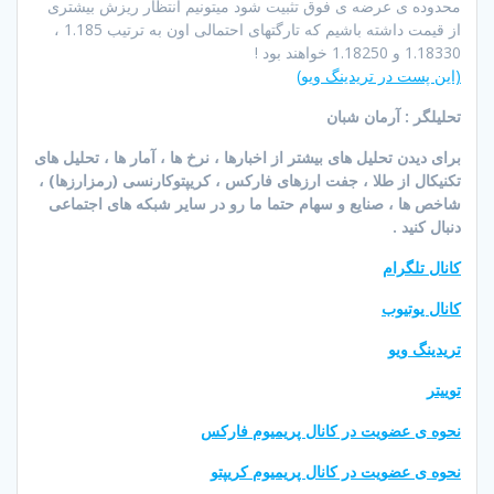
محدوده ی عرضه ی فوق تثبیت شود میتونیم انتظار ریزش بیشتری
از قیمت داشته باشیم که تارگتهای احتمالی اون به ترتیب 1.185 ،
1.18330 و 1.18250 خواهند بود !
(این پست در تریدینگ ویو)
تحلیلگر : آرمان شبان
برای دیدن تحلیل های بیشتر از اخبارها ، نرخ ها ، آمار ها ، تحلیل های
تکنیکال از طلا ، جفت ارزهای فارکس ، کریپتوکارنسی (رمزارزها) ،
شاخص ها ، صنایع و سهام حتما ما رو در سایر شبکه های اجتماعی
دنبال کنید .
کانال تلگرام
کانال یوتیوب
تریدینگ ویو
توییتر
نحوه ی عضویت در کانال پریمیوم فارکس
نحوه ی عضویت در کانال پریمیوم کریپتو