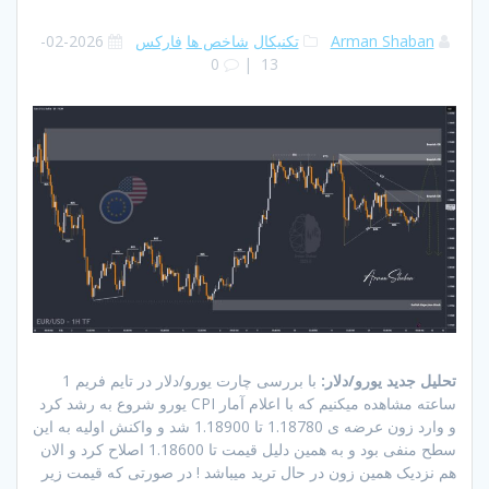
Arman Shaban
تکنیکال
شاخص ها
فارکس
2026-02-
0
|
13
تحلیل جدید یورو/دلار:
با بررسی چارت یورو/دلار در تایم فریم 1
ساعته مشاهده میکنیم که با اعلام آمار CPI یورو شروع به رشد کرد
و وارد زون عرضه ی 1.18780 تا 1.18900 شد و واکنش اولیه به این
سطح منفی بود و به همین دلیل قیمت تا 1.18600 اصلاح کرد و الان
هم نزدیک همین زون در حال ترید میباشد ! در صورتی که قیمت زیر