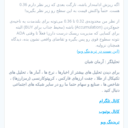
اگه ریزش ادامه‌دار باشه، تارگت بعدی که زیر نظر دارم 0.36
هست. حتماً واکنش قیمت به این سطح رو زیر نظر بگیرید!
از نظر من محدوده‌ی 0.32 تا 0.36 می‌تونه برای بلندمدت یه ناحیه‌ی
جمع‌کردن (Accumulation) باشه (محیط جذاب برای BUY) البته
برای کسایی که مدیریت ریسک درست دارن! فعلاً تا وقتی ADA
نتونه سطوح قوی رو پس بگیره و تقاضای واقعی نشون بده، دیدگاه
همچنان نزولیه.
(این پست در تریدینگ ویو)
تحلیلگر : آرمان شبان
برای دیدن تحلیل های بیشتر از اخبارها ، نرخ ها ، آمار ها ، تحلیل های
تکنیکال از طلا ، جفت ارزهای فارکس ، کریپتوکارنسی (رمزارزها) ،
شاخص ها ، صنایع و سهام حتما ما رو در سایر شبکه های اجتماعی
دنبال کنید .
کانال تلگرام
کانال یوتیوب
تریدینگ ویو