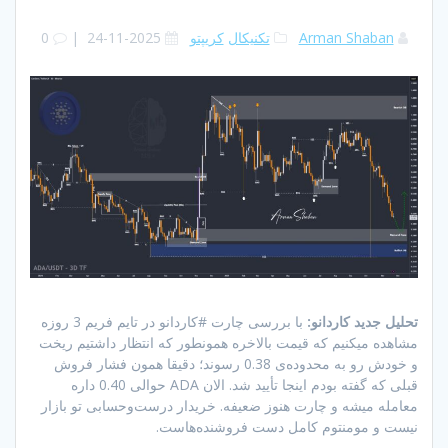
Arman Shaban
تکنیکال
کریپتو
2025-11-24
|
0
تحلیل جدید کاردانو:
با بررسی چارت #کاردانو در تایم فریم 3 روزه
مشاهده میکنیم که قیمت بالاخره همونطور که انتظار داشتیم ریخت
و خودش رو به محدوده‌ی 0.38 رسوند؛ دقیقا همون فشار فروش
قبلی که گفته بودم اینجا تأیید شد. الان ADA حوالی 0.40 داره
معامله میشه و چارت هنوز ضعیفه. خریدار درست‌وحسابی تو بازار
نیست و مومنتوم کامل دست فروشنده‌هاست.