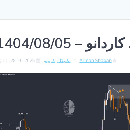
نو – 1404/08/05
Arman Shaban
تکنیکال
کریپتو
2025-10-28
|