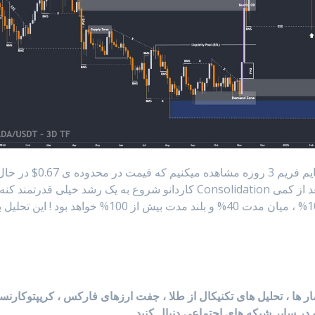
با بررسی چارت #کاردانو در تایم فریم 3 روزه مشاهده میکنیم که قیمت در محدوده ی 0.67$
ترید میباشد و با توجه به روند قیمتی انتظار دارم بعد از کمی Consolidation کاردانو شروع به یک رشد خیلی قدرتمند کنه
که بازدهی مورد انتظارش در کوتاه مدت بیش از 10% ، میان مدت 40% و بلند مدت بیش از 100% خواهد بود ! این ت
آمار ها ، تحلیل های تکنیکال از طلا ، جفت ارزهای فارکس ، کریپتوکارن
 در سایر شبکه های اجتماعی دنبال کنید .