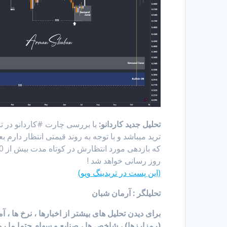
تحلیل جدید کاردانو:
روز رسانی خواهد شد !
(این پست در تریدینگ ویو)
تحلیلگر : آرمان شبان
برای دیدن تحلیل های بیشتر از اخبارها ، نرخ ها ، 
(رمزارزها) ، شاخص ها ، صنایع و سهام حتما ما رو