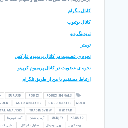
کانال تلگرام
کانال یوتیوب
تریدینگ ویو
توییتر
نحوه ی عضویت در کانال پریمیوم فارکس
نحوه ی عضویت در کانال پریمیوم کریپتو
ارتباط مستقیم با من از طریق تلگرام
O
EURUSD
FOREX
FOREX SIGNALS
GOLD
GOLD ANALYSIS
GOLD MASTER
GOLD
CAL ANALYSIS
TRADINGVIEW
USDCAD
XAUUSD
USDJPY
آرمان شبان
آلت کوین‌ها
ا
بیت کوین
پول دیجیتال
تحلیل تکنیکال
تحلیل فاندا