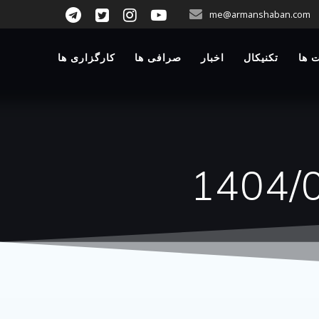
p
me@armanshaban.com
o
t
 ها
تکنیکال
اخبار
صرافی ها
کارگزاری ها