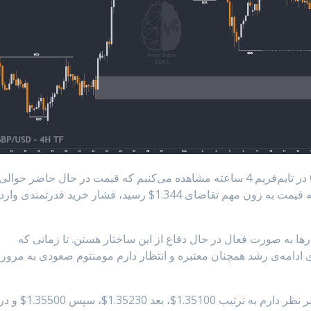
: با بررسی چارت #GBPUSD در تایم‌فریم 4 ساعته مشاهده می‌کنیم که قیمت در حال حاضر حوالی
1.34750$ در حال ترید می‌باشد. دیشب بعد از اینکه قیمت به زون مهم تقاضای 1.344$ رسید، فشار خرید قدرتمندی وارد
ا به صورت فعال در حال دفاع از این ساختار هستن. تا زمانی که
$ حفظ بشه، سناریوی ادامه‌ی رشد همچنان معتبره و انتظار دارم مومنتوم صعودی به مرور
در صورت تداوم این قدرت، تارگت‌های بعدی که زیر نظر دارم به ترتیب 1.35100$، بعد 1.35230$، سپس 1.35500$