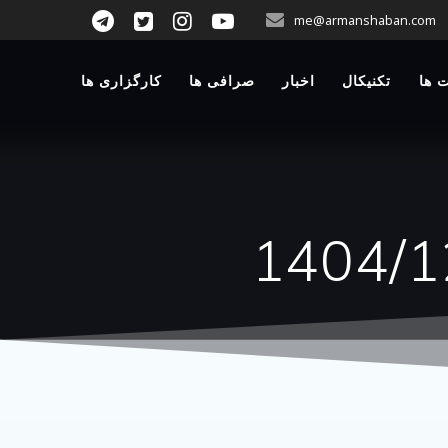
p
me@armanshaban.com
o
t
 ها
تکنیکال
اخبار
صرافی ها
کارگزاری ها