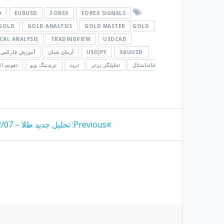
O
EURUSD
FOREX
FOREX SIGNALS
GOLD
GOLD ANALYSIS
GOLD MASTER
GOLD
CAL ANALYSIS
TRADINGVIEW
USDCAD
XAUUSD
USDJPY
آرمان شبان
آموزش فارکس
فاندامنتال
تحلیلگر برتر
ترید
تریدینگ ویو
تقویم ا
راهبری
Previous
Previous:
تحلیل جدید طلا – 1404/12/07
post:
نوشته