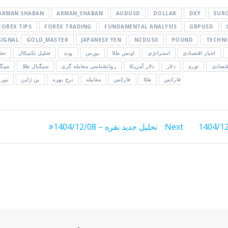
ARMAN SHABAN
ARMAN_SHABAN
AUDUSD
DOLLAR
DXY
EUR
FOREX TIPS
FOREX TRADING
FUNDAMENTAL ANALYSIS
GBPUSD
SIGNAL
GOLD_MASTER
JAPANESE YEN
NZDUSD
POUND
TECHNI
اخبار اقتصادی
استراتژی
اونس طلا
بورس
پوند
تحلیل تکنیکال
تحل
قتصادی
تورم
دلار
دلار آمریکا
روانشناسی معامله گری
سیگنال طلا
سیگن
فارکس
طلا
فارکس
معامله
نرخ بهره
ین ژاپن
یورو
Next
Next:
تحلیل جدید نقره – 1404/12/08
post: