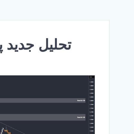
تحلیل جدید پوند/دل