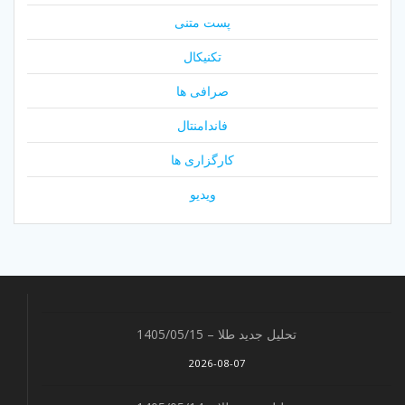
پست متنی
تکنیکال
صرافی ها
فاندامنتال
کارگزاری ها
ویدیو
تحلیل جدید طلا – 1405/05/15
2026-08-07