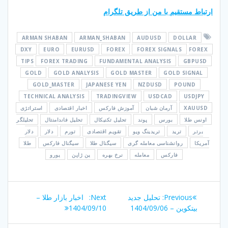
ارتباط مستقیم با من از طریق تلگرام
ARMAN SHABAN
ARMAN_SHABAN
AUDUSD
DOLLAR
DXY
EURO
EURUSD
FOREX
FOREX SIGNALS
FOREX
TIPS
FOREX TRADING
FUNDAMENTAL ANALYSIS
GBPUSD
GOLD
GOLD ANALYSIS
GOLD MASTER
GOLD SIGNAL
GOLD_MASTER
JAPANESE YEN
NZDUSD
POUND
TECHNICAL ANALYSIS
TRADINGVIEW
USDCAD
USDJPY
XAUUSD
آرمان شبان
آموزش فارکس
اخبار اقتصادی
استراتژی
اونس طلا
بورس
پوند
تحلیل تکنیکال
تحلیل فاندامنتال
تحلیلگر
برتر
ترید
تریدینگ ویو
تقویم اقتصادی
تورم
دلار
دلار
آمریکا
روانشناسی معامله گری
سیگنال طلا
سیگنال فارکس
طلا
فارکس
معامله
نرخ بهره
ین ژاپن
یورو
راهبری
Next
Previous
Previous:
تحلیل جدید
Next:
اخبار بازار طلا –
نوشته
post:
post:
بیتکوین – 1404/09/06
1404/09/10