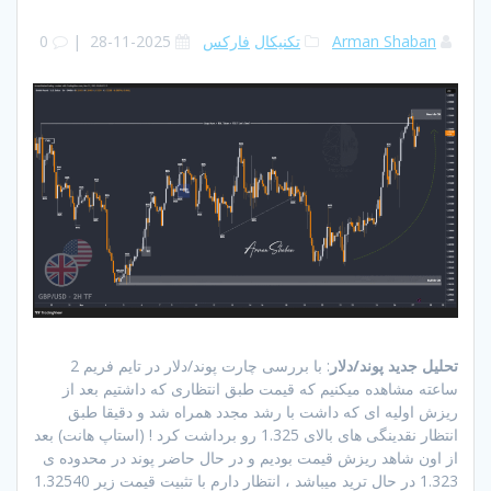
Arman Shaban
تکنیکال
فارکس
2025-11-28
|
0
تحلیل جدید پوند/دلار
: با بررسی چارت پوند/دلار در تایم فریم 2
ساعته مشاهده میکنیم که قیمت طبق انتظاری که داشتیم بعد از
ریزش اولیه ای که داشت با رشد مجدد همراه شد و دقیقا طبق
انتظار نقدینگی های بالای 1.325 رو برداشت کرد ! (استاپ هانت) بعد
از اون شاهد ریزش قیمت بودیم و در حال حاضر پوند در محدوده ی
1.323 در حال ترید میباشد ، انتظار دارم با تثبیت قیمت زیر 1.32540