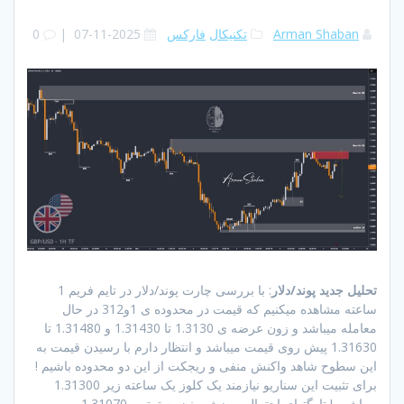
Arman Shaban
تکنیکال
فارکس
2025-11-07
|
0
تحلیل جدید پوند/دلار
: با بررسی چارت پوند/دلار در تایم فریم 1
ساعته مشاهده میکنیم که قیمت در محدوده ی 1و312 در حال
معامله میباشد و زون عرضه ی 1.3130 تا 1.31430 و 1.31480 تا
1.31630 پیش روی قیمت میباشد و انتظار دارم با رسیدن قیمت به
این سطوح شاهد واکنش منفی و ریجکت از این دو محدوده باشیم !
برای تثبیت این سناریو نیازمند یک کلوز یک ساعته زیر 1.31300
میباشیم ! تارگتهای احتمالی ریزشی نیز به ترتیب 1.31070 ،