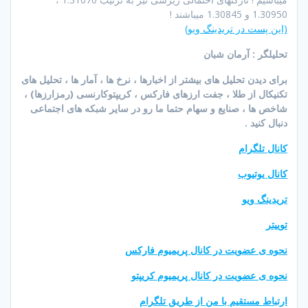
1.30950 و 1.30845 میباشند !
(این پست در تریدینگ ویو)
تحلیلگر : آرمان شبان
برای دیدن تحلیل های بیشتر از اخبارها ، نرخ ها ، آمار ها ، تحلیل های
تکنیکال از طلا ، جفت ارزهای فارکس ، کریپتوکارنسی (رمزارزها) ،
شاخص ها ، صنایع و سهام حتما ما رو در سایر شبکه های اجتماعی
دنبال کنید .
کانال تلگرام
کانال یوتیوب
تریدینگ ویو
توییتر
نحوه ی عضویت در کانال پریمیوم فارکس
نحوه ی عضویت در کانال پریمیوم کریپتو
ارتباط مستقیم با من از طریق تلگرام