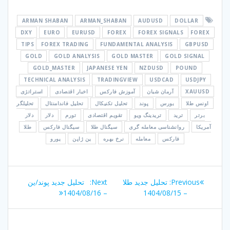
ARMAN SHABAN
ARMAN_SHABAN
AUDUSD
DOLLAR
DXY
EURO
EURUSD
FOREX
FOREX SIGNALS
FOREX
TIPS
FOREX TRADING
FUNDAMENTAL ANALYSIS
GBPUSD
GOLD
GOLD ANALYSIS
GOLD MASTER
GOLD SIGNAL
GOLD_MASTER
JAPANESE YEN
NZDUSD
POUND
TECHNICAL ANALYSIS
TRADINGVIEW
USDCAD
USDJPY
XAUUSD
آرمان شبان
آموزش فارکس
اخبار اقتصادی
استراتژی
اونس طلا
بورس
پوند
تحلیل تکنیکال
تحلیل فاندامنتال
تحلیلگر
برتر
ترید
تریدینگ ویو
تقویم اقتصادی
تورم
دلار
دلار
آمریکا
روانشناسی معامله گری
سیگنال طلا
سیگنال فارکس
طلا
فارکس
معامله
نرخ بهره
ین ژاپن
یورو
راهبری
Next
Previous
Previous:
تحلیل جدید طلا
Next:
تحلیل جدید پوند/ین
نوشته
post:
post:
– 1404/08/16
– 1404/08/15