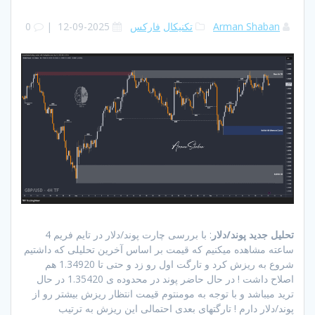
Arman Shaban
تکنیکال
فارکس
2025-09-12
|
0
تحلیل جدید پوند/دلار
: با بررسی چارت پوند/دلار در تایم فریم 4
ساعته مشاهده میکنیم که قیمت بر اساس آخرین تحلیلی که داشتیم
شروع به ریزش کرد و تارگت اول رو زد و حتی تا 1.34920 هم
اصلاح داشت ! در حال حاضر پوند در محدوده ی 1.35420 در حال
ترید میباشد و با توجه به مومنتوم قیمت انتظار ریزش بیشتر رو از
پوند/دلار دارم ! تارگتهای بعدی احتمالی این ریزش به ترتیب