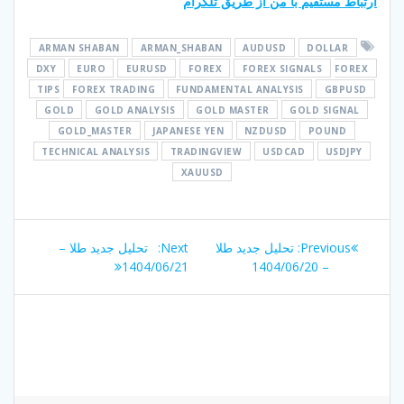
ارتباط مستقیم با من از طریق تلگرام
ARMAN SHABAN
ARMAN_SHABAN
AUDUSD
DOLLAR
DXY
EURO
EURUSD
FOREX
FOREX SIGNALS
FOREX
TIPS
FOREX TRADING
FUNDAMENTAL ANALYSIS
GBPUSD
GOLD
GOLD ANALYSIS
GOLD MASTER
GOLD SIGNAL
GOLD_MASTER
JAPANESE YEN
NZDUSD
POUND
TECHNICAL ANALYSIS
TRADINGVIEW
USDCAD
USDJPY
XAUUSD
راهبری
Next
Previous
Previous:
تحلیل جدید طلا
Next:
تحلیل جدید طلا –
نوشته
post:
post:
1404/06/21
– 1404/06/20