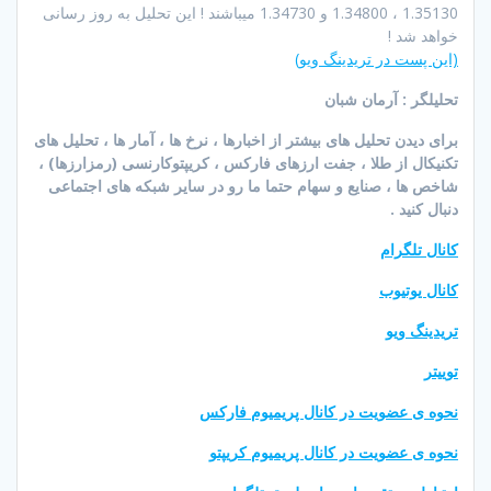
1.35130 ، 1.34800 و 1.34730 میباشند ! این تحلیل به روز رسانی
خواهد شد !
(این پست در تریدینگ ویو)
تحلیلگر : آرمان شبان
برای دیدن تحلیل های بیشتر از اخبارها ، نرخ ها ، آمار ها ، تحلیل های
تکنیکال از طلا ، جفت ارزهای فارکس ، کریپتوکارنسی (رمزارزها) ،
شاخص ها ، صنایع و سهام حتما ما رو در سایر شبکه های اجتماعی
دنبال کنید .
کانال تلگرام
کانال یوتیوب
تریدینگ ویو
توییتر
نحوه ی عضویت در کانال پریمیوم فارکس
نحوه ی عضویت در کانال پریمیوم کریپتو