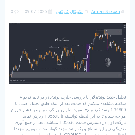
Arman Shaban
تکنیکال
فارکس
2025-07-09
|
0
تحلیل جدید پوند/دلار
: با بررسی چارت پوند/دلار در تایم فریم 4
ساعته مشاهده میکنیم که قیمت بعد از اینکه طبق تحلیل اصلی تا
1.36800 رسد کرد و fvg مورد نظر رو پر کرد دوباره با فشار فروش
مواجه شد و تا به این لحظه توانسته تا 1.35690 ریزش نماید !
تارگت اول در دسترس قیمت 1.35630 میباشد . بعد از جمع آوری
نقدینگی زیر این سطح و یک رشد مجدد کوتاه مدت میتونیم مجددا
انتظار ریزش بیشتر رو از GBPUSD داشته باشیم ! محدوده های مهم