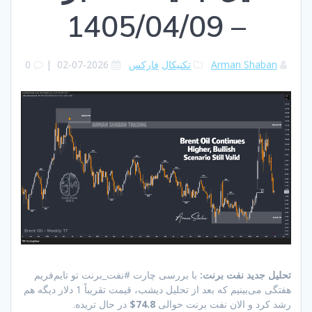
– 1405/04/09
Arman Shaban
تکنیکال
فارکس
2026-07-02
|
0
تحلیل جدید نفت برنت:
با بررسی چارت #نفت_برنت تو تایم‌فریم
هفتگی می‌بینیم که بعد از تحلیل دیشب، قیمت تقریباً 1 دلار دیگه هم
رشد کرد و الان نفت برنت حوالی
74.8$
در حال تریده.