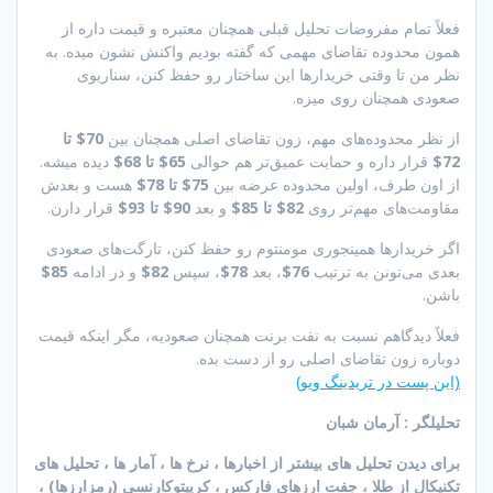
فعلاً تمام مفروضات تحلیل قبلی همچنان معتبره و قیمت داره از
همون محدوده تقاضای مهمی که گفته بودیم واکنش نشون میده. به
نظر من تا وقتی خریدارها این ساختار رو حفظ کنن، سناریوی
صعودی همچنان روی میزه.
از نظر محدوده‌های مهم، زون تقاضای اصلی همچنان بین
70$ تا
72$
قرار داره و حمایت عمیق‌تر هم حوالی
65$ تا 68$
دیده میشه.
از اون طرف، اولین محدوده عرضه بین
75$ تا 78$
هست و بعدش
مقاومت‌های مهم‌تر روی
82$ تا 85$
و بعد
90$ تا 93$
قرار دارن.
اگر خریدارها همینجوری مومنتوم رو حفظ کنن، تارگت‌های صعودی
بعدی می‌تونن به ترتیب
76$
، بعد
78$
، سپس
82$
و در ادامه
85$
باشن.
فعلاً دیدگاهم نسبت به نفت برنت همچنان صعودیه، مگر اینکه قیمت
دوباره زون تقاضای اصلی رو از دست بده.
(این پست در تریدینگ ویو)
تحلیلگر : آرمان شبان
برای دیدن تحلیل های بیشتر از اخبارها ، نرخ ها ، آمار ها ، تحلیل های
تکنیکال از طلا ، جفت ارزهای فارکس ، کریپتوکارنسی (رمزارزها) ،