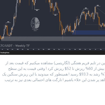
 در تایم فریم هفتگی (لگاریتمی) مشاهده میکنیم که قیمت بعد از
تحلیلی که داشتیم با یک دامپ شدید همراه شد و با بیش از 60% ریزش تا 52$ ریزش کرد ! وقتی قیمت به این سطح
تقاضای مهم رسید با فشار خرید مواجه شد و با 75% رشد به 93.3$ رسید ! همینطور که میدونید با این ریزش سنگین یک
اهد پر شدن این خلاء باشیم ! تارگت های احتمالی بعدی نیز به ترتیب