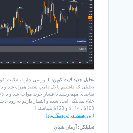
تحلیل جدید لایت کوین:
با بررسی چارت #لایت_کوین
خلاء نقدینگی ایجاد شده و انتظار داریم به زودی ش
100$ ، 114$ و 120$ میباشند !
(این پست در تریدینگ ویو)
تحلیلگر : آرمان شبان