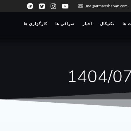
p
me@armanshaban.com
o
t
 ها
تکنیکال
اخبار
صرافی ها
کارگزاری ها