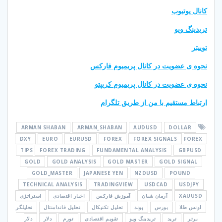
کانال یوتیوب
تریدینگ ویو
توییتر
نحوه ی عضویت در کانال پریمیوم فارکس
نحوه ی عضویت در کانال پریمیوم کریپتو
ارتباط مستقیم با من از طریق تلگرام
ARMAN SHABAN
ARMAN_SHABAN
AUDUSD
DOLLAR
DXY
EURO
EURUSD
FOREX
FOREX SIGNALS
FOREX
TIPS
FOREX TRADING
FUNDAMENTAL ANALYSIS
GBPUSD
GOLD
GOLD ANALYSIS
GOLD MASTER
GOLD SIGNAL
GOLD_MASTER
JAPANESE YEN
NZDUSD
POUND
TECHNICAL ANALYSIS
TRADINGVIEW
USDCAD
USDJPY
XAUUSD
آرمان شبان
آموزش فارکس
اخبار اقتصادی
استراتژی
اونس طلا
بورس
پوند
تحلیل تکنیکال
تحلیل فاندامنتال
تحلیلگر
برتر
ترید
تریدینگ ویو
تقویم اقتصادی
تورم
دلار
دلار