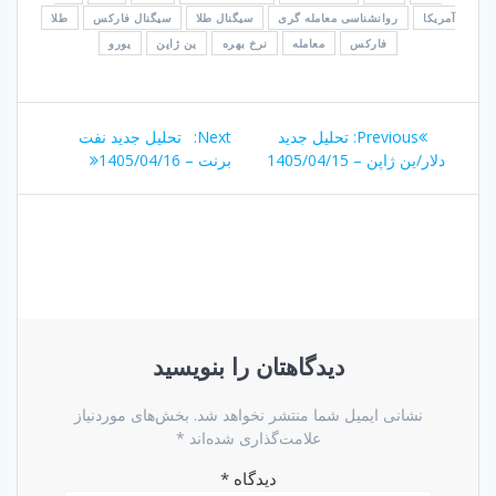
آمریکا
روانشناسی معامله گری
سیگنال طلا
سیگنال فارکس
طلا
فارکس
معامله
نرخ بهره
ین ژاپن
یورو
راهبری
Next
Previous
Previous:
تحلیل جدید
Next:
تحلیل جدید نفت
نوشته
post:
post:
دلار/ین ژاپن – 1405/04/15
برنت – 1405/04/16
دیدگاهتان را بنویسید
نشانی ایمیل شما منتشر نخواهد شد.
بخش‌های موردنیاز
علامت‌گذاری شده‌اند
*
دیدگاه
*