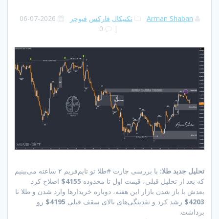
Arman Shaban
تکنیکال
فارکس
فیوچر
2026-07-06
0
|
تحلیل جدید طلا:
با بررسی چارت #طلا تو تایم‌فریم ۲ ساعته می‌بینیم
که بعد از تحلیل قبلی، قیمت اول تا محدوده
4155$
اصلاح کرد.
بعدش با باز شدن بازار این هفته، دوباره خریدارها وارد شدن و طلا تا
4203$
رشد کرد و نقدینگی‌های بالای سقف قبلی
4195$
رو
برداشت.