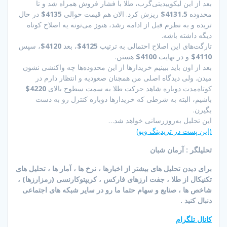
بعد از این لیکوییدیتی‌گرب، طلا با فشار فروش همراه شد و تا
محدوده
4131.5$
ریزش کرد. الان هم قیمت حوالی
4135$
در حال
تریده و به نظرم قبل از ادامه رشد، هنوز می‌تونه یه اصلاح کوتاه
دیگه داشته باشه.
تارگت‌های این اصلاح احتمالی به ترتیب
4125$
، بعد
4120$
، سپس
4110$
و در نهایت
4100$
هستن.
بعد از اون باید ببینیم خریدارها از این محدوده‌ها چه واکنشی نشون
میدن. ولی دیدگاه اصلی من همچنان صعودیه و انتظار دارم در
کوتاه‌مدت دوباره شاهد حرکت طلا به سمت سطوح بالای
4220$
باشیم، البته به شرطی که خریدارها دوباره کنترل رو به دست
بگیرن.
این تحلیل به‌روزرسانی خواهد شد…
(این پست در تریدینگ ویو)
تحلیلگر : آرمان شبان
برای دیدن تحلیل های بیشتر از اخبارها ، نرخ ها ، آمار ها ، تحلیل های
تکنیکال از طلا ، جفت ارزهای فارکس ، کریپتوکارنسی (رمزارزها) ،
شاخص ها ، صنایع و سهام حتما ما رو در سایر شبکه های اجتماعی
دنبال کنید .
کانال تلگرام