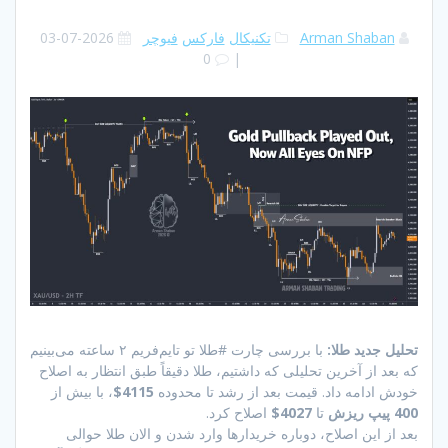
Arman Shaban
تکنیکال
فارکس
فیوچر
2026-07-03
0
|
تحلیل جدید طلا:
با بررسی چارت #طلا تو تایم‌فریم ۲ ساعته می‌بینیم
که بعد از آخرین تحلیلی که داشتیم، طلا دقیقاً طبق انتظار به اصلاح
خودش ادامه داد. قیمت بعد از رشد تا محدوده
4115$
، با بیش از
400 پیپ ریزش
تا
4027$
اصلاح کرد.
بعد از این اصلاح، دوباره خریدارها وارد شدن و الان طلا حوالی