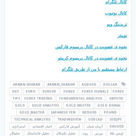
کانال تلگرام
کانال یوتیوب
تریدینگ ویو
توییتر
نحوه ی عضویت در کانال پریمیوم فارکس
نحوه ی عضویت در کانال پریمیوم کریپتو
ارتباط مستقیم با من از طریق تلگرام
ARMAN SHABAN
ARMAN_SHABAN
AUDUSD
DOLLAR
DXY
EURO
EURUSD
FOREX
FOREX SIGNALS
FOREX
TIPS
FOREX TRADING
FUNDAMENTAL ANALYSIS
GBPUSD
GOLD
GOLD ANALYSIS
GOLD MASTER
GOLD SIGNAL
GOLD_MASTER
JAPANESE YEN
NZDUSD
POUND
TECHNICAL ANALYSIS
TRADINGVIEW
USDCAD
USDJPY
XAUUSD
آرمان شبان
آموزش فارکس
اخبار اقتصادی
استراتژی
اونس طلا
بورس
پوند
تحلیل تکنیکال
تحلیل فاندامنتال
تحلیلگر