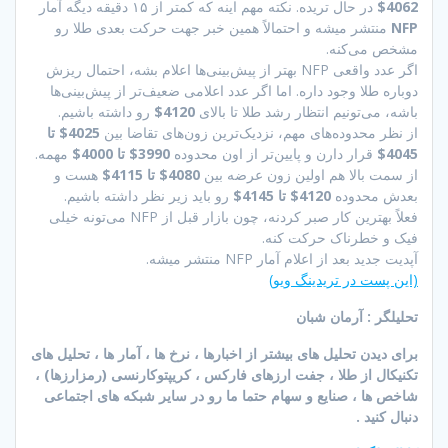
4062$
در حال تریده. نکته مهم اینه که کمتر از ۱۵ دقیقه دیگه آمار
NFP
منتشر میشه و احتمالاً همین خبر جهت حرکت بعدی طلا رو
مشخص می‌کنه.
اگر عدد واقعی NFP بهتر از پیش‌بینی‌ها اعلام بشه، احتمال ریزش
دوباره طلا وجود داره. اما اگر عدد اعلامی ضعیف‌تر از پیش‌بینی‌ها
باشه، می‌تونیم انتظار رشد طلا تا بالای
4120$
رو داشته باشیم.
از نظر محدوده‌های مهم، نزدیک‌ترین زون‌های تقاضا بین
4025$ تا
4045$
قرار دارن و پایین‌تر از اون محدوده
3990$ تا 4000$
مهمه.
از سمت بالا هم اولین زون عرضه بین
4080$ تا 4115$
هست و
بعدش محدوده
4120$ تا 4145$
رو باید زیر نظر داشته باشیم.
فعلاً بهترین کار صبر کردنه، چون بازار قبل از NFP می‌تونه خیلی
فیک و خطرناک حرکت کنه.
آپدیت جدید بعد از اعلام آمار NFP منتشر میشه.
(این پست در تریدینگ ویو)
تحلیلگر : آرمان شبان
برای دیدن تحلیل های بیشتر از اخبارها ، نرخ ها ، آمار ها ، تحلیل های
تکنیکال از طلا ، جفت ارزهای فارکس ، کریپتوکارنسی (رمزارزها) ،
شاخص ها ، صنایع و سهام حتما ما رو در سایر شبکه های اجتماعی
دنبال کنید .