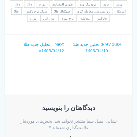
برتر
ترید
تریدینگ ویو
تقویم اقتصادی
تورم
دلار
دلار
آمریکا
روانشناسی معامله گری
سیگنال طلا
سیگنال فارکس
طلا
فارکس
معامله
نرخ بهره
ین ژاپن
یورو
راهبری
Next
Previous
Previous:
تحلیل جدید طلا
Next:
تحلیل جدید طلا –
نوشته
post:
post:
1405/04/12
– 1405/04/10
دیدگاهتان را بنویسید
نشانی ایمیل شما منتشر نخواهد شد.
بخش‌های موردنیاز
علامت‌گذاری شده‌اند
*