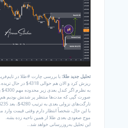
تحلیل جدید طلا:
ریزش کرد و الان هم حوالی 4318$ در حال تریده. فعلاً گارد بازار دوباره نزولی شده و فشار فروش بیشتر شده.
صورت گپی که مدت‌ها منتظر پر شدنش بودیم هم ب
تارگت‌های نزولی بعدی به ترتیب 4280$، بعد 4235$ و در نهایت محدوده مهم تقاضای 4177$ تا 4235$ هستن.
موج صعودی بعدی طلا از همین ناحیه زده بشه.
این تحلیل به‌روزرسانی خواهد شد…