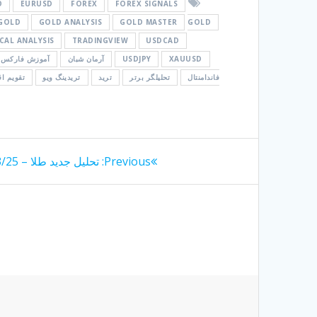
O
EURUSD
FOREX
FOREX SIGNALS
GOLD
GOLD ANALYSIS
GOLD MASTER
GOLD
CAL ANALYSIS
TRADINGVIEW
USDCAD
XAUUSD
USDJPY
آرمان شبان
آموزش فارکس
فاندامنتال
تحلیلگر برتر
ترید
تریدینگ ویو
تقویم ا
راهبری
Previous
Previous:
تحلیل جدید طلا – 1405/03/25
post:
نوشته