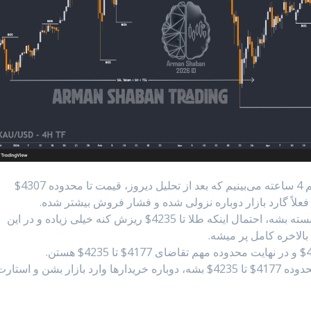
با بررسی چارت #طلا در تایم‌فریم 4 ساعته می‌بینیم که بعد از تحلیل دیروز، قیمت تا محدوده 4307$
به نظرم اگر کندل بعدی زیر محدوده مهم 4300$ بسته بشه، احتمال اینکه طلا تا 4235$ ریزش کنه خیلی زیاده و در این
الاخره کامل پر میشه.
با این حال، شخصاً انتظار دارم وقتی قیمت وارد محدوده 4177$ تا 4235$ بشه، دوباره خریدارها وارد بازار بشن و استا