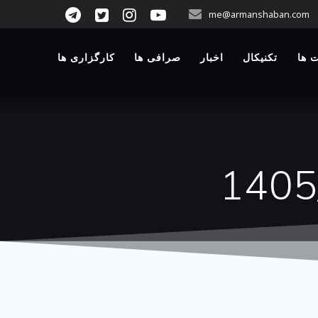
p
me@armanshaban.com
o
t
 ها
تکنیکال
اخبار
صرافی ها
کارگزاری ها