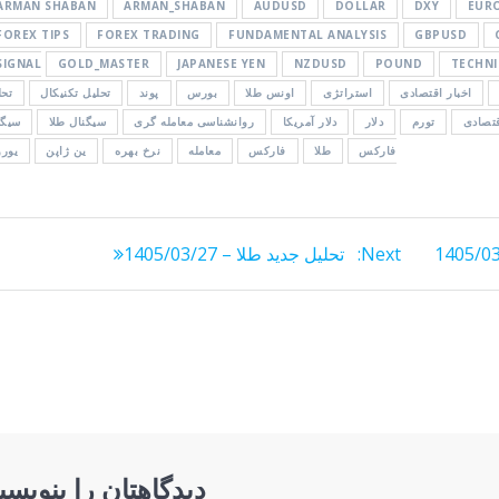
ARMAN SHABAN
ARMAN_SHABAN
AUDUSD
DOLLAR
DXY
EUR
FOREX TIPS
FOREX TRADING
FUNDAMENTAL ANALYSIS
GBPUSD
SIGNAL
GOLD_MASTER
JAPANESE YEN
NZDUSD
POUND
TECHNI
اخبار اقتصادی
استراتژی
اونس طلا
بورس
پوند
تحلیل تکنیکال
تحل
قتصادی
تورم
دلار
دلار آمریکا
روانشناسی معامله گری
سیگنال طلا
سیگن
فارکس
طلا
فارکس
معامله
نرخ بهره
ین ژاپن
یورو
Next
Next:
تحلیل جدید طلا – 1405/03/27
post:
دیدگاهتان را بنویسی