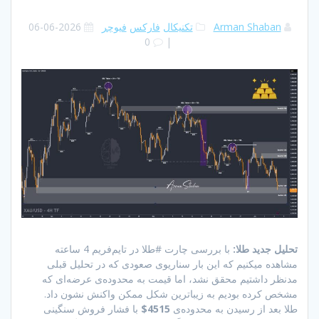
Arman Shaban
تکنیکال
فارکس
فیوچر
2026-06-06
0
|
تحلیل جدید طلا:
با بررسی چارت #طلا در تایم‌فریم 4 ساعته
مشاهده میکنیم که این بار سناریوی صعودی که در تحلیل قبلی
مدنظر داشتیم محقق نشد، اما قیمت به محدوده‌ی عرضه‌ای که
مشخص کرده بودیم به زیباترین شکل ممکن واکنش نشون داد.
طلا بعد از رسیدن به محدوده‌ی
4515$
با فشار فروش سنگینی