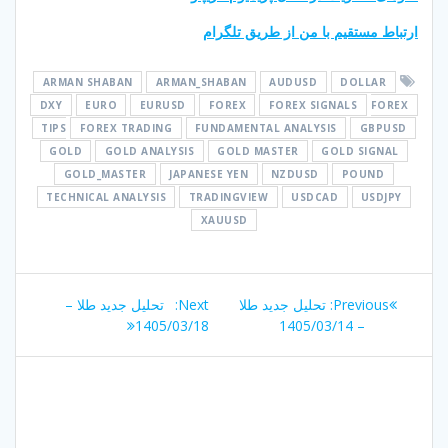
ارتباط مستقیم با من از طریق تلگرام
ARMAN SHABAN
ARMAN_SHABAN
AUDUSD
DOLLAR
DXY
EURO
EURUSD
FOREX
FOREX SIGNALS
FOREX
TIPS
FOREX TRADING
FUNDAMENTAL ANALYSIS
GBPUSD
GOLD
GOLD ANALYSIS
GOLD MASTER
GOLD SIGNAL
GOLD_MASTER
JAPANESE YEN
NZDUSD
POUND
TECHNICAL ANALYSIS
TRADINGVIEW
USDCAD
USDJPY
XAUUSD
راهبری
Next
Previous
Previous:
تحلیل جدید طلا
Next:
تحلیل جدید طلا –
نوشته
post:
post:
1405/03/18
– 1405/03/14