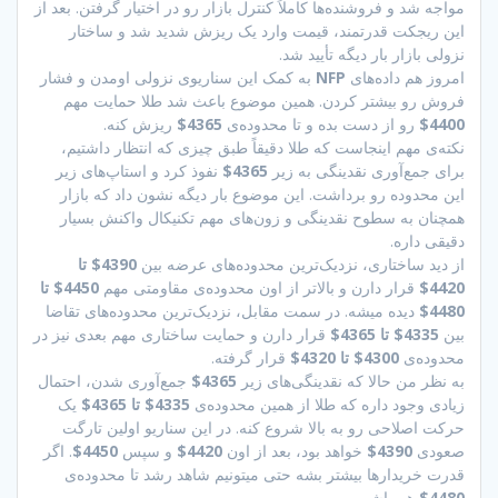
مواجه شد و فروشنده‌ها کاملاً کنترل بازار رو در اختیار گرفتن. بعد از
این ریجکت قدرتمند، قیمت وارد یک ریزش شدید شد و ساختار
نزولی بازار بار دیگه تأیید شد.
امروز هم داده‌های
NFP
به کمک این سناریوی نزولی اومدن و فشار
فروش رو بیشتر کردن. همین موضوع باعث شد طلا حمایت مهم
4400$
رو از دست بده و تا محدوده‌ی
4365$
ریزش کنه.
نکته‌ی مهم اینجاست که طلا دقیقاً طبق چیزی که انتظار داشتیم،
برای جمع‌آوری نقدینگی به زیر
4365$
نفوذ کرد و استاپ‌های زیر
این محدوده رو برداشت. این موضوع بار دیگه نشون داد که بازار
همچنان به سطوح نقدینگی و زون‌های مهم تکنیکال واکنش بسیار
دقیقی داره.
از دید ساختاری، نزدیک‌ترین محدوده‌های عرضه بین
4390$ تا
4420$
قرار دارن و بالاتر از اون محدوده‌ی مقاومتی مهم
4450$ تا
4480$
دیده میشه. در سمت مقابل، نزدیک‌ترین محدوده‌های تقاضا
بین
4335$ تا 4365$
قرار دارن و حمایت ساختاری مهم بعدی نیز در
محدوده‌ی
4300$ تا 4320$
قرار گرفته.
به نظر من حالا که نقدینگی‌های زیر
4365$
جمع‌آوری شدن، احتمال
زیادی وجود داره که طلا از همین محدوده‌ی
4335$ تا 4365$
یک
حرکت اصلاحی رو به بالا شروع کنه. در این سناریو اولین تارگت
صعودی
4390$
خواهد بود، بعد از اون
4420$
و سپس
4450$
. اگر
قدرت خریدارها بیشتر بشه حتی میتونیم شاهد رشد تا محدوده‌ی
4480$
هم باشیم.