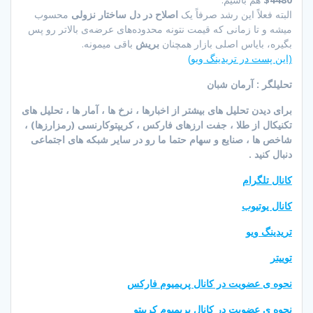
البته فعلاً این رشد صرفاً یک
اصلاح در دل ساختار نزولی
محسوب
میشه و تا زمانی که قیمت نتونه محدوده‌های عرضه‌ی بالاتر رو پس
بگیره، بایاس اصلی بازار همچنان
بریش
باقی میمونه.
(این پست در تریدینگ ویو)
تحلیلگر : آرمان شبان
برای دیدن تحلیل های بیشتر از اخبارها ، نرخ ها ، آمار ها ، تحلیل های
تکنیکال از طلا ، جفت ارزهای فارکس ، کریپتوکارنسی (رمزارزها) ،
شاخص ها ، صنایع و سهام حتما ما رو در سایر شبکه های اجتماعی
دنبال کنید .
کانال تلگرام
کانال یوتیوب
تریدینگ ویو
توییتر
نحوه ی عضویت در کانال پریمیوم فارکس
نحوه ی عضویت در کانال پریمیوم کریپتو