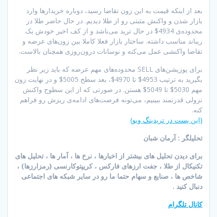
بعد از اینکه قیمت به این زون تقاضا رسید، دوباره خریدارها وارد
بازار شدن و واکنش مثبتی رو از طلا دیدیم. در حال حاضر طلا در
محدوده‌ی 4934$ در حال ترید می‌باشد و از کف اخیر خودش یک
ریباند مناسب داشته. ساختار بازار فعلا کاملا بین زون‌های عرضه و
تقاضا واکنشی عمل می‌کنه و نوسانات درون‌روزی همچنان بالاست.
برای پوزیشن‌های SELL محدوده‌های مهم عرضه که باید زیر نظر
بگیرید به ترتیب 4953$ تا 4970$، بعد سطح 5005$ و در نهایت زون
مهم 5030$ تا 5049$ هستن. در صورتی که از این سطوح واکنش
نزولی قدرتمند ببینیم، می‌تونه فرصت‌های ادامه‌ی ریزش رو فراهم
کنه.
(این پست در تریدینگ ویو)
تحلیلگر : آرمان شبان
برای دیدن تحلیل های بیشتر از اخبارها ، نرخ ها ، آمار ها ، تحلیل های
تکنیکال از طلا ، جفت ارزهای فارکس ، کریپتوکارنسی (رمزارزها) ،
شاخص ها ، صنایع و سهام حتما ما رو در سایر شبکه های اجتماعی
دنبال کنید .
کانال تلگرام