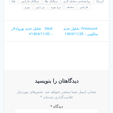
آمریکا
روانشناسی معامله گری
سیگنال طلا
سیگنال فارکس
طلا
فارکس
معامله
نرخ بهره
ین ژاپن
یورو
راهبری
Next
Previous
Previous:
تحلیل جدید
Next:
تحلیل جدید یورو/دلار
نوشته
post:
post:
بیتکوین – 1404/11/28
– 1404/11/30
دیدگاهتان را بنویسید
نشانی ایمیل شما منتشر نخواهد شد.
بخش‌های موردنیاز
علامت‌گذاری شده‌اند
*
دیدگاه
*