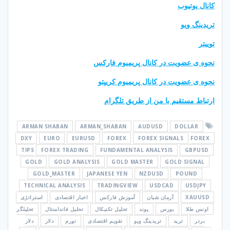
کانال یوتیوب
تریدینگ ویو
توییتر
نحوه ی عضویت در کانال پریمیوم فارکس
نحوه ی عضویت در کانال پریمیوم کریپتو
ارتباط مستقیم با من از طریق تلگرام
ARMAN SHABAN
ARMAN_SHABAN
AUDUSD
DOLLAR
DXY
EURO
EURUSD
FOREX
FOREX SIGNALS
FOREX
TIPS
FOREX TRADING
FUNDAMENTAL ANALYSIS
GBPUSD
GOLD
GOLD ANALYSIS
GOLD MASTER
GOLD SIGNAL
GOLD_MASTER
JAPANESE YEN
NZDUSD
POUND
TECHNICAL ANALYSIS
TRADINGVIEW
USDCAD
USDJPY
XAUUSD
آرمان شبان
آموزش فارکس
اخبار اقتصادی
استراتژی
اونس طلا
بورس
پوند
تحلیل تکنیکال
تحلیل فاندامنتال
تحلیلگر
برتر
ترید
تریدینگ ویو
تقویم اقتصادی
تورم
دلار
دلار