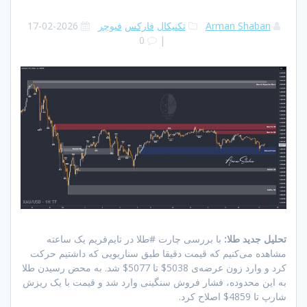
Arman Shaban
تکنیکال
فارکس
فیوچر
2026-02-17
0
|
تحلیل جدید طلا:
با بررسی چارت #طلا در تایم‌فریم یک ساعته
مشاهده می‌کنیم که قیمت دقیقا طبق سناریویی که داشتیم حرکت
کرد و وارد زون عرضه‌ی 5038$ تا 5077$ شد. به محض رسیدن طلا
به این محدوده، فشار فروش سنگینی وارد شد و قیمت با یک ریزش
شارپ تا 4859$ اصلاح کرد.