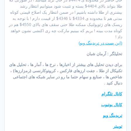
طلا بتواند بالای 4404$ بسته و تثبیت شود میتوانیم انتظار رشد
بیشتری از طلا داشته باشیم ! در ضمن انتظار یک اصلاح قیمتی کوتاه
مدتی هم تا محدوده ی 4334$ تا 4346$ از قیمت دارم ! با توجه به
ریسک های ژئوپولتیک ممکنه طلا حتی سقف های بالای 4550$ هم در
کوتاه مدت ببینه ! بریم که ببینیم مارکت چه ری اکنشی نشون خواهد
داد !
(این پست در تریدینگ ویو)
تحلیلگر : آرمان شبان
برای دیدن تحلیل های بیشتر از اخبارها ، نرخ ها ، آمار ها ، تحلیل های
تکنیکال از طلا ، جفت ارزهای فارکس ، کریپتوکارنسی (رمزارزها) ،
شاخص ها ، صنایع و سهام حتما ما رو در سایر شبکه های اجتماعی
دنبال کنید .
کانال تلگرام
کانال یوتیوب
تریدینگ ویو
توییتر