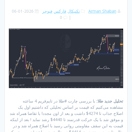
Arman Shaban
تکنیکال
فارکس
فیوچر
2026-01-06
0
|
تحلیل جدید طلا:
با بررسی چارت #طلا در تایم‌فریم 4 ساعته
مشاهده می‌کنیم که قیمت بر اساس تحلیلی که داشتیم اول یک
اصلاح جذاب تا 4274$ داشت و بعد از اون مجددا با تقاضا همراه شد
و موفق شد با یک حرکت قدرتمند تا 4440$ رشد نماید ! بعد از اینکه
قیمت به این سقف مقاومتی روانی رسید با اصلاح همراه شد و در
حال حاضر در محدوده ی 4414$ در حال ترید میباشد ! در صورتی که