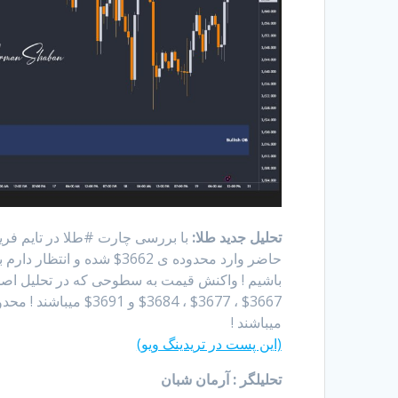
تحلیل جدید طلا:
حاضر وارد محدوده ی 3662
باشیم ! واکنش قیمت به سطوحی که در تحلیل اصلی
میباشند !
(این پست در تریدینگ ویو)
تحلیلگر : آرمان شبان