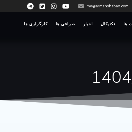
p
me@armanshaban.com
o
t
 ها
تکنیکال
اخبار
صرافی ها
کارگزاری ها