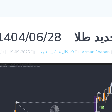
لا – 1404/06/28
Arman Shaban
تکنیکال
فارکس
فیوچر
2025-09-19
|