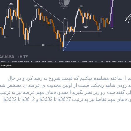
با بررسی چارت #طلا در تایم فریم 1 ساعته مشاهده میکنیم که قیمت شروع به رشد کرد و در حال
$ شده و انتظار دارم به زودی شاهد ریجکت قیمت از اولین محدوده ی عرضه ی مشخص شد
 گفته شده رو زیر نظر بگیرید ! محدوده های مهم عرضه نیز به ترتیب
3667$ ، 3677$ ، 3684$ و 3691$ میباشند ! محدوده های مهم تقاضا نیز به ترتیب 3627$ تا 3632$ و 3612$ تا 3622$