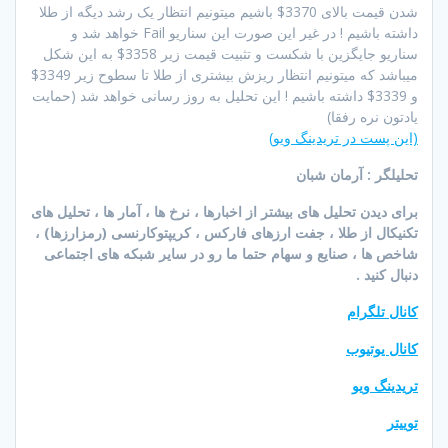
شدن قیمت بالای 3370$ باشیم میتونیم انتظار یک رشد دیگه از طلا
داشته باشیم ! در غیر این صورت این سناریو Fail خواهد شد و
سناریو جایگزین با شکست و تثبیت قیمت زیر 3358$ به این شکل
میباشد که میتونیم انتظار ریزش بیشتری از طلا تا سطوح زیر 3349$
و 3339$ داشته باشیم ! این تحلیل به روز رسانی خواهد شد (حمایت
یادتون نره رفقا)
(این پست در تریدینگ ویو)
تحلیلگر : آرمان شبان
برای دیدن تحلیل های بیشتر از اخبارها ، نرخ ها ، آمار ها ، تحلیل های
تکنیکال از طلا ، جفت ارزهای فارکس ، کریپتوکارنسی (رمزارزها) ،
شاخص ها ، صنایع و سهام حتما ما رو در سایر شبکه های اجتماعی
دنبال کنید .
کانال تلگرام
کانال یوتیوب
تریدینگ ویو
توییتر