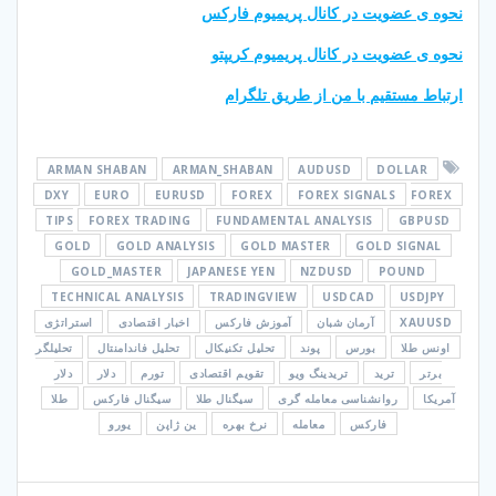
نحوه ی عضویت در کانال پریمیوم فارکس
نحوه ی عضویت در کانال پریمیوم کریپتو
ارتباط مستقیم با من از طریق تلگرام
ARMAN SHABAN
ARMAN_SHABAN
AUDUSD
DOLLAR
DXY
EURO
EURUSD
FOREX
FOREX SIGNALS
FOREX
TIPS
FOREX TRADING
FUNDAMENTAL ANALYSIS
GBPUSD
GOLD
GOLD ANALYSIS
GOLD MASTER
GOLD SIGNAL
GOLD_MASTER
JAPANESE YEN
NZDUSD
POUND
TECHNICAL ANALYSIS
TRADINGVIEW
USDCAD
USDJPY
XAUUSD
آرمان شبان
آموزش فارکس
اخبار اقتصادی
استراتژی
اونس طلا
بورس
پوند
تحلیل تکنیکال
تحلیل فاندامنتال
تحلیلگر
برتر
ترید
تریدینگ ویو
تقویم اقتصادی
تورم
دلار
دلار
آمریکا
روانشناسی معامله گری
سیگنال طلا
سیگنال فارکس
طلا
فارکس
معامله
نرخ بهره
ین ژاپن
یورو