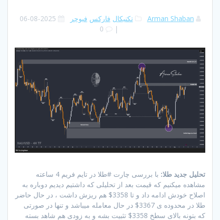
Arman Shaban
تکنیکال
فارکس
فیوچر
2025-08-06
0
|
تحلیل جدید طلا:
با بررسی چارت #طلا در تایم فریم 4 ساعته
مشاهده میکنیم که قیمت بعد از تحلیلی که داشتیم دیدیم دوباره به
اصلاح خودش ادامه داد و تا 3358$ هم ریزش داشت ، در حال حاضر
طلا در محدوده ی 3367$ در حال معامله میباشد و تنها در صورتی
که بتونه بالای سطخ 3358$ تثبیت بشه و به زودی هم شاهد بسته