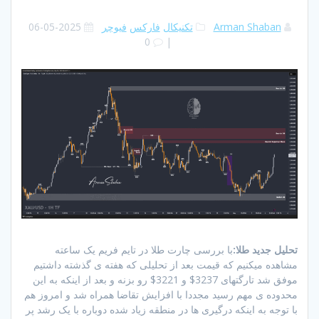
Arman Shaban
تکنیکال
فارکس
فیوچر
2025-05-06
0
|
تحلیل جدید طلا:
با بررسی چارت طلا در تایم فریم یک ساعته
مشاهده میکنیم که قیمت بعد از تحلیلی که هفته ی گذشته داشتیم
موفق شد تارگتهای 3237$ و 3221$ رو بزنه و بعد از اینکه به این
محدوده ی مهم رسید مجددا با افزایش تقاضا همراه شد و امروز هم
با توجه به اینکه درگیری ها در منطقه زیاد شده دوباره با یک رشد پر