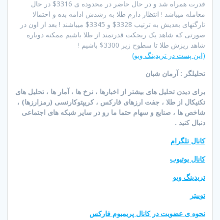
قدرت همراه شد و در حال حاضر در محدوده ی 3316$ در حال
معامله میباشد ! انتظار دارم طلا به رشدش ادامه بده و احتمالا
تارگتهای بعدیش به ترتیب 3328$ و 3345$ میباشند ! بعد از اون در
صورتی که شاهد یک ریجکت قدرتمند از طلا باشیم ممکنه دوباره
شاهد ریزش طلا تا سطوح زیر 3300$ باشیم !
(این پست در تریدینگ ویو)
تحلیلگر : آرمان شبان
برای دیدن تحلیل های بیشتر از اخبارها ، نرخ ها ، آمار ها ، تحلیل های
تکنیکال از طلا ، جفت ارزهای فارکس ، کریپتوکارنسی (رمزارزها) ،
شاخص ها ، صنایع و سهام حتما ما رو در سایر شبکه های اجتماعی
دنبال کنید .
کانال تلگرام
کانال یوتیوب
تریدینگ ویو
توییتر
نحوه ی عضویت در کانال پریمیوم فارکس