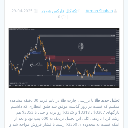
Arman Shaban
تکنیکال
فارکس
فیوچر
2025-04-29
0
|
تحلیل جدید طلا:
با بررسی چارت طلا در تایم فریم 30 دقیقه مشاهده
میکنیم که قیمت در روز گذشته موفق شد طبق انتظاری که داشتیم
تارگتهای 3307$ ، 3318$ و 3326$ رو بزنه و حتی تا 3353$ هم
رشد کرد ! بازدهی کلی این تحلیل نزدیک به 600 پیپ بود و بعد از
اینکه قیمت به محدوده ی 3350$ رسید با فشار فروش مواجه شد و