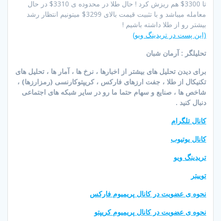
تا 3300$ هم ریزش کرد ! حال طلا در محدوده ی 3310$ در حال
معامله میباشد و با تثبیت قیمت بالای 3299$ میتونیم انتظار رشد
بیشتر رو از طلا داشته باشیم !
(این پست در تریدینگ ویو)
تحلیلگر : آرمان شبان
برای دیدن تحلیل های بیشتر از اخبارها ، نرخ ها ، آمار ها ، تحلیل های
تکنیکال از طلا ، جفت ارزهای فارکس ، کریپتوکارنسی (رمزارزها) ،
شاخص ها ، صنایع و سهام حتما ما رو در سایر شبکه های اجتماعی
دنبال کنید .
کانال تلگرام
کانال یوتیوب
تریدینگ ویو
توییتر
نحوه ی عضویت در کانال پریمیوم فارکس
نحوه ی عضویت در کانال پریمیوم کریپتو