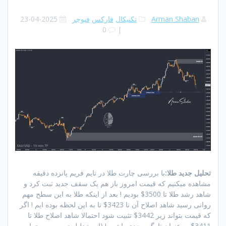
Arman Shaban
تکنیکال
فارکس
فیوچر
2025-04-23
0
|
تحلیل جدید طلا:
با بررسی چارت طلا در تایم فریم پانزده دقیقه
مشاهده میکنیم که قیمت امروز باز هم یک سقف جدید ثبت کرد و
شاهد رشد طلا تا 3500$ بودیم ! بعد از اینکه طلا به این سطح مهم
روانی رسید شاهد اصلاح آن تا 3423$ تا به این لحظه بوده ایم ! اگر
که قیمت بتواند زیر 3442$ تثبیت شود احتمالا شاهد اصلاح طلا تا
3411$ به عنوان تارگت بعدی باشیم ! (این تحلیل در صورت حمایت