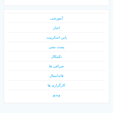
آموزشی
اخبار
پاین اسکریپت
پست متنی
تکنیکال
صرافی ها
فاندامنتال
کارگزاری ها
ویدیو