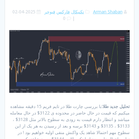
Arman Shaban
تکنیکال
فارکس
فیوچر
2025-04-02
0
|
تحلیل جدید طلا:
با بررسی چارت طلا در تایم فریم 15 دقیقه مشاهده
میکنیم که قیمت در حال حاضر در محدوده ی 3122$ در حال معامله
میباشد و انتظار دارم قیمت به زودی به سطوح بالاتر مثل 3128$ ،
3133$ ، 3135$ و 3143$ برسه و بعد از رسیدن به هر یک از این
سطوح مهم احتمالا شاهد یک واکنش منفی اولیه خواهیم بود ! در
نهایت انتظار دارم بعد از اینکه طلا به 3144$ رسید شاهد یک