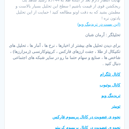
ریجکشن قوی از قیمت باشیم ! سطح این تحلیل بسیار بالاست و
مطمئن بشید که به دقت اونو مطالعه کنید ! حمایت از این تحلیل
یادتون نره !
(این پست در تریدینگ ویو)
تحلیلگر : آرمان شبان
برای دیدن تحلیل های بیشتر از اخبارها ، نرخ ها ، آمار ها ، تحلیل های
تکنیکال از طلا ، جفت ارزهای فارکس ، کریپتوکارنسی (رمزارزها) ،
شاخص ها ، صنایع و سهام حتما ما رو در سایر شبکه های اجتماعی
دنبال کنید .
کانال تلگرام
کانال یوتیوب
تریدینگ ویو
توییتر
نحوه ی عضویت در کانال پریمیوم فارکس
نحوه ی عضویت در کانال پریمیوم کریپتو