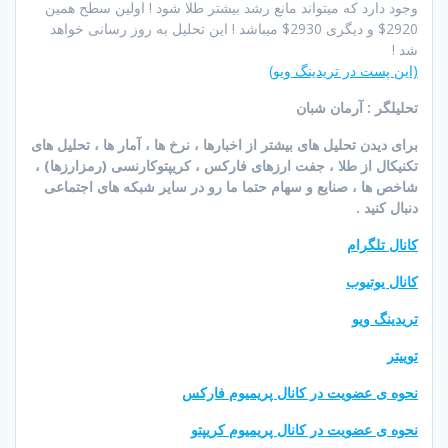
وجود دارد که میتواند مانع رشد بیشتر طلا شود ! اولین سطح همین
2920$ و دیگری 2930$ میباشد ! این تحلیل به روز رسانی خواهد
شد !
(این پست در تریدینگ ویو)
تحلیلگر : آرمان شبان
برای دیدن تحلیل های بیشتر از اخبارها ، نرخ ها ، آمار ها ، تحلیل های
تکنیکال از طلا ، جفت ارزهای فارکس ، کریپتوکارنسی (رمزارزها) ،
شاخص ها ، صنایع و سهام حتما ما رو در سایر شبکه های اجتماعی
دنبال کنید .
کانال تلگرام
کانال یوتیوب
تریدینگ ویو
توییتر
نحوه ی عضویت در کانال پریمیوم فارکس
نحوه ی عضویت در کانال پریمیوم کریپتو