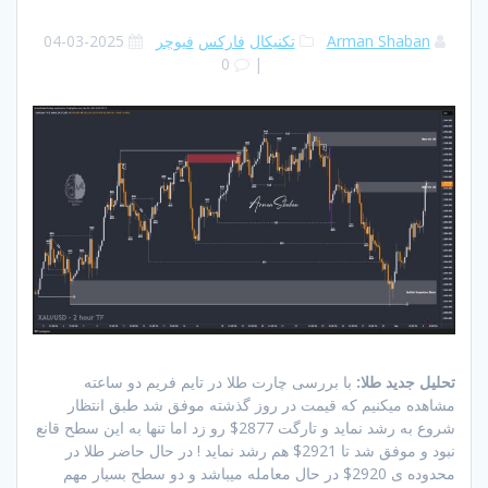
Arman Shaban
تکنیکال
فارکس
فیوچر
2025-03-04
0
|
تحلیل جدید طلا:
با بررسی چارت طلا در تایم فریم دو ساعته
مشاهده میکنیم که قیمت در روز گذشته موفق شد طبق انتظار
شروع به رشد نماید و تارگت 2877$ رو زد اما تنها به این سطح قانع
نبود و موفق شد تا 2921$ هم رشد نماید ! در حال حاضر طلا در
محدوده ی 2920$ در حال معامله میباشد و دو سطح بسیار مهم