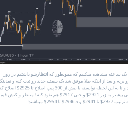
 یک ساعته مشاهده میکنیم که همونطور که انتظارشو داشتیم در روز
 طلا موفق شد تارگتهای 2954$ و 2956$ رو بزنه و بعد از اینکه طلا موفق شد یک سقف جدید رو ثبت کنه و نقدین
های بالای سقف قبلیشو برداره با ریزش همراه شد و تا به این لحظه توانسته با بیش از 300 پیپ اصلاح تا 25
! به نظرم امروز طلا میتونه برای جمع آوری نقدینگی بیشتر به زیر 2921$ و حتی 2917$ هم نفوذ کنه ! منتظر واکن
295$ میباشند!