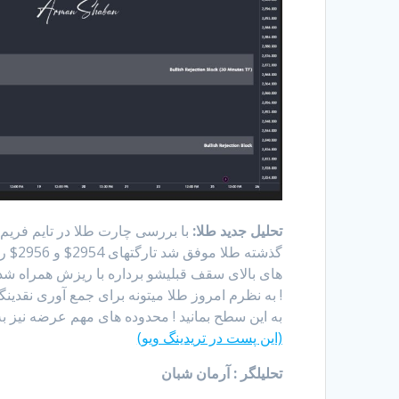
تحلیل جدید طلا:
با بررسی چارت طلا در تایم فریم
گذشته
به این سطح بمانید ! محدوده های مهم عرضه نیز به ترتیب 2937$ تا 2941$ و 2946.5$ تا 4
(این پست در تریدینگ ویو)
تحلیلگر : آرمان شبان