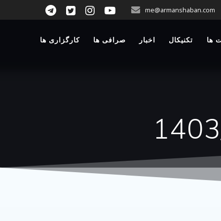
p
me@armanshaban.com
o
t
 ها
تکنیکال
اخبار
صرافی ها
کارگزاری ها