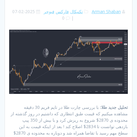
Arman Shaban
تکنیکال
فارکس
فیوچر
2025-02-07
0
|
تحلیل جدید طلا:
با بررسی چارت طلا در تایم فریم 30 دقیقه
مشاهده میکنیم که قیمت طبق انتظاری که داشتیم در روز گذشته از
محدوده ی 2870$ شروع به ریزش کرد و با بیش از 350 پیپ
بازدهی توانست تا 2834$ اصلاح کند ! بعد از اینکه قیمت به این
سطح مهم رسید با تقاضا همراه شد و دوباره به محدوده ی 2870$