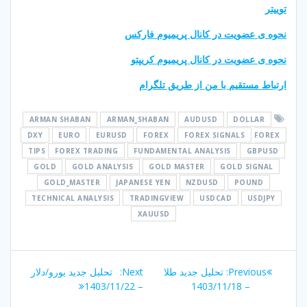
توییتر
نحوه ی عضویت در کانال پریمیوم فارکس
نحوه ی عضویت در کانال پریمیوم کریپتو
ارتباط مستقیم با من از طریق تلگرام
ARMAN SHABAN
ARMAN_SHABAN
AUDUSD
DOLLAR
DXY
EURO
EURUSD
FOREX
FOREX SIGNALS
FOREX
TIPS
FOREX TRADING
FUNDAMENTAL ANALYSIS
GBPUSD
GOLD
GOLD ANALYSIS
GOLD MASTER
GOLD SIGNAL
GOLD_MASTER
JAPANESE YEN
NZDUSD
POUND
TECHNICAL ANALYSIS
TRADINGVIEW
USDCAD
USDJPY
XAUUSD
راهبری
Next
Previous
Previous:
تحلیل جدید طلا
Next:
تحلیل جدید یورو/دلار
نوشته
post:
post:
– 1403/11/22
– 1403/11/18