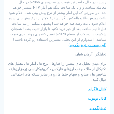
رسید ، در حال حاضر نیز قیمت در محدوده ی 2866$ در حال
معامله میباشد و و تا یک ساعت دیگه هم آمار NFP منتشر خواهد
شد ! در صورتی که این آمار بیشتر از نرخ پیش بینی شده اعلام شود
باعث ریزش طلا و بالعکس اگر این نرخ کمتر از نرخ پیش بینی شده
اعلام شود باعث رشد طلا خواهد شد ! پیشنهاد میکنم از نیم ساعت
قبل تا نیم ساعت بعد از خبر ترید نکنید تا بازار تثبیت بشه ! همچنان
شکست یا ریجکت از سطح 2870$ تعیین کننده ی روند بعدی قیمت
میباشد ! امیدوارم از این تحلیل بیشترین استفاده رو کرده باشید !
(این پست در تریدینگ ویو)
تحلیلگر : آرمان شبان
برای دیدن تحلیل های بیشتر از اخبارها ، نرخ ها ، آمار ها ، تحلیل های
تکنیکال از طلا ، جفت ارزهای فارکس ، کریپتوکارنسی (رمزارزها) ،
شاخص ها ، صنایع و سهام حتما ما رو در سایر شبکه های اجتماعی
دنبال کنید .
کانال تلگرام
کانال یوتیوب
تریدینگ ویو