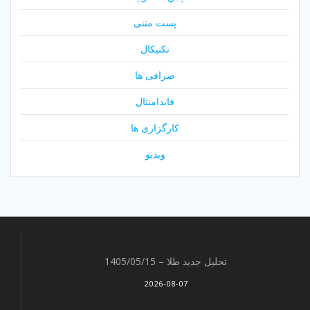
پست متنی
تکنیکال
صرافی ها
فاندامنتال
کارگزاری ها
ویدیو
تحلیل جدید طلا – 1405/05/15
2026-08-07