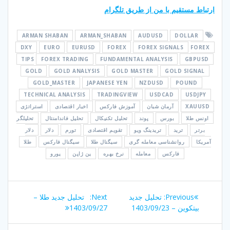
ارتباط مستقیم با من از طریق تلگرام
ARMAN SHABAN
ARMAN_SHABAN
AUDUSD
DOLLAR
DXY
EURO
EURUSD
FOREX
FOREX SIGNALS
FOREX
TIPS
FOREX TRADING
FUNDAMENTAL ANALYSIS
GBPUSD
GOLD
GOLD ANALYSIS
GOLD MASTER
GOLD SIGNAL
GOLD_MASTER
JAPANESE YEN
NZDUSD
POUND
TECHNICAL ANALYSIS
TRADINGVIEW
USDCAD
USDJPY
XAUUSD
آرمان شبان
آموزش فارکس
اخبار اقتصادی
استراتژی
اونس طلا
بورس
پوند
تحلیل تکنیکال
تحلیل فاندامنتال
تحلیلگر
برتر
ترید
تریدینگ ویو
تقویم اقتصادی
تورم
دلار
دلار
آمریکا
روانشناسی معامله گری
سیگنال طلا
سیگنال فارکس
طلا
فارکس
معامله
نرخ بهره
ین ژاپن
یورو
راهبری
Next
Previous
Previous:
تحلیل جدید
Next:
تحلیل جدید طلا –
نوشته
post:
post:
بیتکوین – 1403/09/23
1403/09/27