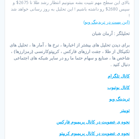
بالای این سطح مهم تثبیت بشه میتونیم انتظار رشد طلا تا 2675$ و
سپس 2680$ رو داشته باشیم ! این تحلیل به روز رسانی خواهد شد
!
(این پست در تریدینگ ویو)
تحلیلگر : آرمان شبان
برای دیدن تحلیل های بیشتر از اخبارها ، نرخ ها ، آمار ها ، تحلیل های
تکنیکال از طلا ، جفت ارزهای فارکس ، کریپتوکارنسی (رمزارزها) ،
شاخص ها ، صنایع و سهام حتما ما رو در سایر شبکه های اجتماعی
دنبال کنید .
کانال تلگرام
کانال یوتیوب
تریدینگ ویو
توییتر
نحوه ی عضویت در کانال پریمیوم فارکس
نحوه ی عضویت در کانال پریمیوم کریپتو