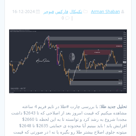
Arman Shaban
تکنیکال
فارکس
فیوچر
2024-12-16
0
|
تحلیل جدید طلا:
با بررسی چارت #طلا در تایم فریم 4 ساعته
مشاهده میکنیم که قیمت امروز بعد از اصلاحی که تا 2643$ داشت
مجددا شروع به رشد کرد و توانسته تا به این لحظه تا 2660$
افزایش یابد ! باید ببینیم آیا محدوده ی حمایتی 2635$ تا 2648$
میتونه جلوی اصلاح بیشتر طلا رو بگیره یا نه ! در صورتی که قیمت