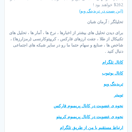
262$ خواهند بود !
(این پست در تریدینگ ویو)
تحلیلگر : آرمان شبان
برای دیدن تحلیل های بیشتر از اخبارها ، نرخ ها ، آمار ها ، تحلیل های
تکنیکال از طلا ، جفت ارزهای فارکس ، کریپتوکارنسی (رمزارزها) ،
شاخص ها ، صنایع و سهام حتما ما رو در سایر شبکه های اجتماعی
دنبال کنید .
کانال تلگرام
کانال یوتیوب
تریدینگ ویو
توییتر
نحوه ی عضویت در کانال پریمیوم فارکس
نحوه ی عضویت در کانال پریمیوم کریپتو
ارتباط مستقیم با من از طریق تلگرام