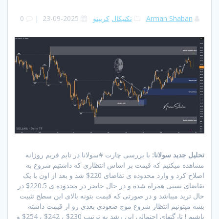
Arman Shaban
تکنیکال
کریپتو
2025-09-23
|
0
تحلیل جدید سولانا:
با بررسی چارت #سولانا در تایم فریم روزانه
مشاهده میکنیم که قیمت بر اساس انتظاری که داشتیم شروع به
اصلاح کرد و وارد محدوده ی تقاضای 220$ شد و بعد از اون با یک
تقاضای نسبی همراه شده و در حال حاضر در محدوده ی 220.5$ در
حال ترید میباشد و در صورتی که قیمت بتونه بالای این سطح تثبیت
بشه میتونیم انتظار شروع موج صعودی بعدی رو از قیمت داشته
باشیم ! تارگتهای احتمالی این رشد به ترتیب 230$ ، 242$ ، 254$ و