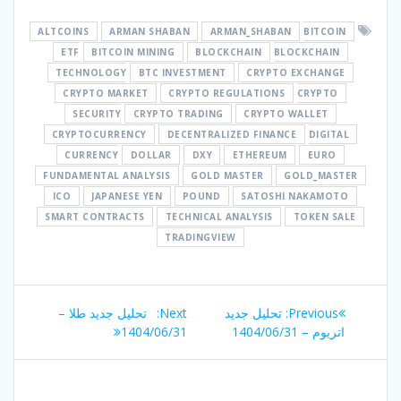
ALTCOINS
ARMAN SHABAN
ARMAN_SHABAN
BITCOIN
ETF
BITCOIN MINING
BLOCKCHAIN
BLOCKCHAIN
TECHNOLOGY
BTC INVESTMENT
CRYPTO EXCHANGE
CRYPTO MARKET
CRYPTO REGULATIONS
CRYPTO
SECURITY
CRYPTO TRADING
CRYPTO WALLET
CRYPTOCURRENCY
DECENTRALIZED FINANCE
DIGITAL
CURRENCY
DOLLAR
DXY
ETHEREUM
EURO
FUNDAMENTAL ANALYSIS
GOLD MASTER
GOLD_MASTER
ICO
JAPANESE YEN
POUND
SATOSHI NAKAMOTO
SMART CONTRACTS
TECHNICAL ANALYSIS
TOKEN SALE
TRADINGVIEW
راهبری
Next
Previous
Previous:
تحلیل جدید
Next:
تحلیل جدید طلا –
نوشته
post:
post:
اتریوم – 1404/06/31
1404/06/31