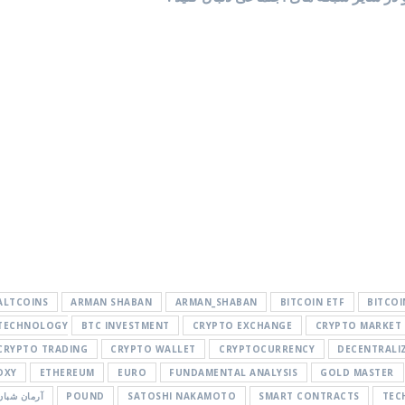
ALTCOINS
ARMAN SHABAN
ARMAN_SHABAN
BITCOIN ETF
BITCOI
TECHNOLOGY
BTC INVESTMENT
CRYPTO EXCHANGE
CRYPTO MARKET
CRYPTO TRADING
CRYPTO WALLET
CRYPTOCURRENCY
DECENTRALI
DXY
ETHEREUM
EURO
FUNDAMENTAL ANALYSIS
GOLD MASTER
TEC
SMART CONTRACTS
SATOSHI NAKAMOTO
POUND
آرمان شبان