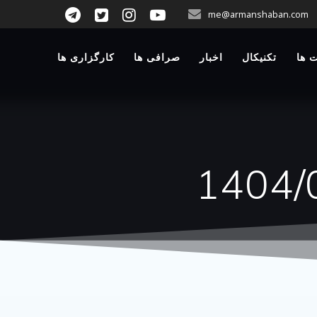
p
me@armanshaban.com
o
t
 ها
تکنیکال
اخبار
صرافی ها
کارگزاری ها