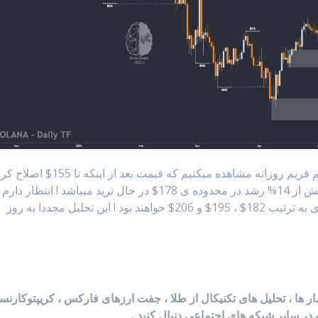
با بررسی چارت #سولانا در تایم فریم روزانه مشاهده میکنیم که قیمت بعد از اینکه تا 155$ اص
موفق شد دوباره با رشد همراه شود و الان هم با بیش از 14% رشد در محدوده ی 178$ در حال ترید میباشد ! انتظار دارم
این رشد همچنان ادامه داشته باشه و تارگتهای بعدی به ترتیب 182$ ، 195$ و 206$ خواهند بود ! این تحلیل مجددا به روز
آمار ها ، تحلیل های تکنیکال از طلا ، جفت ارزهای فارکس ، کریپتوکارن
 در سایر شبکه های اجتماعی دنبال کنید .