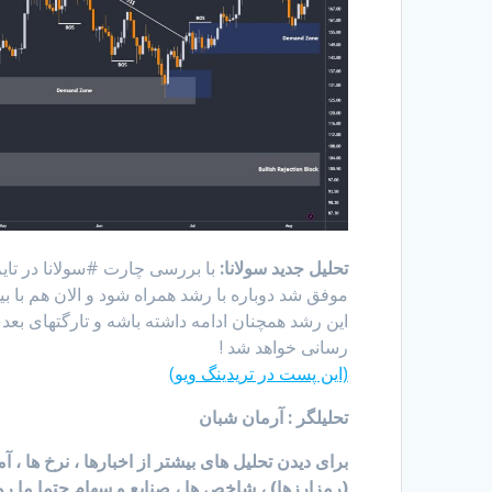
تحلیل جدید سولانا:
رسانی خواهد شد !
(این پست در تریدینگ ویو)
تحلیلگر : آرمان شبان
برای دیدن تحلیل های بیشتر از اخبارها ، نرخ ها ، 
(رمزارزها) ، شاخص ها ، صنایع و سهام حتما ما رو