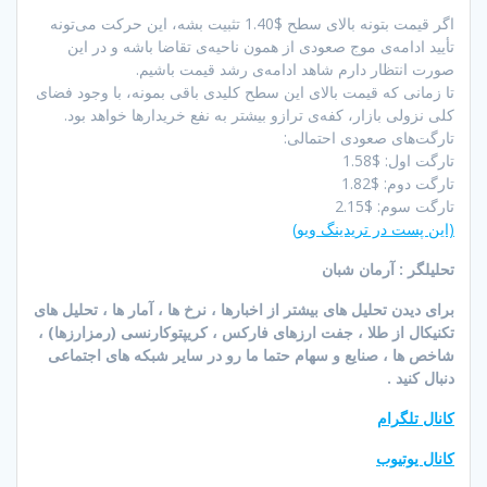
اگر قیمت بتونه بالای سطح $1.40 تثبیت بشه، این حرکت می‌تونه
تأیید ادامه‌ی موج صعودی از همون ناحیه‌ی تقاضا باشه و در این
صورت انتظار دارم شاهد ادامه‌ی رشد قیمت باشیم.
تا زمانی که قیمت بالای این سطح کلیدی باقی بمونه، با وجود فضای
کلی نزولی بازار، کفه‌ی ترازو بیشتر به نفع خریدارها خواهد بود.
تارگت‌های صعودی احتمالی:
تارگت اول: $1.58
تارگت دوم: $1.82
تارگت سوم: $2.15
(این پست در تریدینگ ویو)
تحلیلگر : آرمان شبان
برای دیدن تحلیل های بیشتر از اخبارها ، نرخ ها ، آمار ها ، تحلیل های
تکنیکال از طلا ، جفت ارزهای فارکس ، کریپتوکارنسی (رمزارزها) ،
شاخص ها ، صنایع و سهام حتما ما رو در سایر شبکه های اجتماعی
دنبال کنید .
کانال تلگرام
کانال یوتیوب