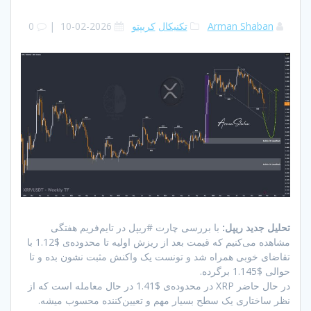
Arman Shaban
تکنیکال
کریپتو
2026-02-10
|
0
تحلیل جدید ریپل:
با بررسی چارت #ریپل در تایم‌فریم هفتگی
مشاهده می‌کنیم که قیمت بعد از ریزش اولیه تا محدوده‌ی $1.12 با
تقاضای خوبی همراه شد و تونست یک واکنش مثبت نشون بده و تا
حوالی $1.145 برگرده.
در حال حاضر XRP در محدوده‌ی $1.41 در حال معامله است که از
نظر ساختاری یک سطح بسیار مهم و تعیین‌کننده محسوب میشه.