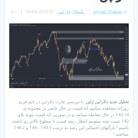
Arman Shaban
تکنیکال
فارکس
2025-04-29
|
0
تحلیل جدید دلار/ین ژاپن
: با بررسی چارت دلار/ین در تایم فریم
روزانه مشاهده میکنیم که قیمت در حال حاضر در محدوده ی
142.14 در حال معامله میباشد و در صورتی که قیمت بتونه بلای
142 تثبیت بشه میتونیم انتظار رشد قیمت تا سطوح بالاتر رو داشته
باشیم ! تارگتهای احتمالی این رشد به ترتیب 143.5 ، 144 و 146.2
میباشند !