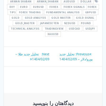
ARMAN SHABAN
ARMAN_SHABAN
AUDUSD
DOLLAR
DXY
EURO
EURUSD
FOREX
FOREX SIGNALS
FOREX
TIPS
FOREX TRADING
FUNDAMENTAL ANALYSIS
GBPUSD
GOLD
GOLD ANALYSIS
GOLD MASTER
GOLD SIGNAL
GOLD_MASTER
JAPANESE YEN
NZDUSD
POUND
TECHNICAL ANALYSIS
TRADINGVIEW
USDCAD
USDJPY
XAUUSD
راهبری
Next
Previous
Previous:
تحلیل جدید
Next:
تحلیل جدید طلا –
نوشته
post:
post:
یورو/دلار – 1404/02/09
1404/02/09
دیدگاهتان را بنویسید