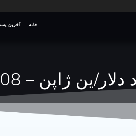
خانه
آخرین پست
/ین ژاپن – 1404/01/08