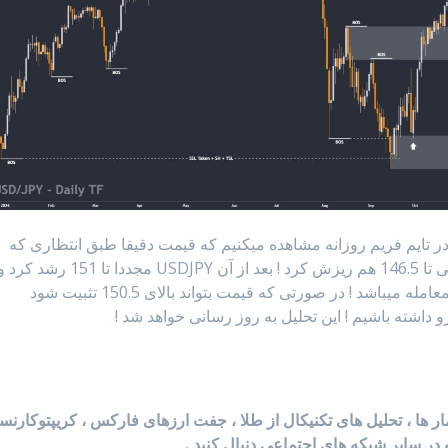
در تایم فریم روزانه مشاهده میکنیم که قیمت دقیقا طبق انتظاری که
داشتیم (در تحلیل قبلی) تارگت 148.65 رو زد و حتی تا 146.5 هم ریزش کرد ! بعد از آن USDJPY مجددا تا 151 رشد ک
در حال حاضر نیز در محدوده ی 150.680 در حال معامله میباشد ! در صورتی که قیمت بتواند بالای 150.5 تثبیت شود
و داشته باشیم ! این تحلیل به روز رسانی خواهد شد !
آمار ها ، تحلیل های تکنیکال از طلا ، جفت ارزهای فارکس ، کریپتوکارن
 در سایر شبکه های اجتماعی دنبال کنید .