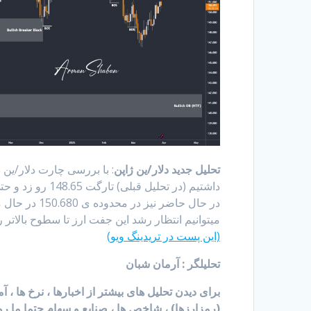
تحلیل جدید دلار/ین ژاپن
: با بررسی چارت دلار/ین 
میتوانیم انتظار رشد این جفت ارز تا سطوح بالاتر ر
(این پست در تریدینگ ویو)
تحلیلگر : آرمان شبان
برای دیدن تحلیل های بیشتر از اخبارها ، نرخ ها ، 
(رمزارزها) ، شاخص ها ، صنایع و سهام حتما ما رو