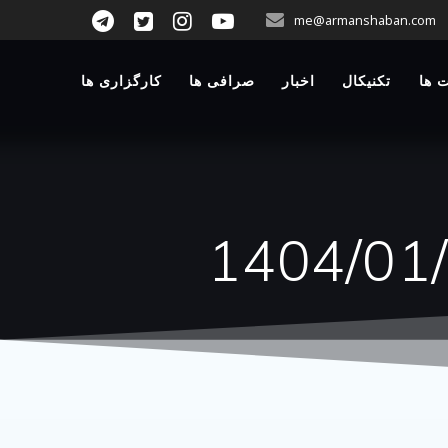
p
me@armanshaban.com
o
t
 ها
تکنیکال
اخبار
صرافی ها
کارگزاری ها