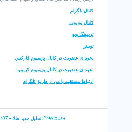
کانال تلگرام
کانال یوتیوب
تریدینگ ویو
توییتر
نحوه ی عضویت در کانال پریمیوم فارکس
نحوه ی عضویت در کانال پریمیوم کریپتو
ارتباط مستقیم با من از طریق تلگرام
راهبری
Previous
Previous:
تحلیل جدید طلا – 1404/01/07
post:
نوشته