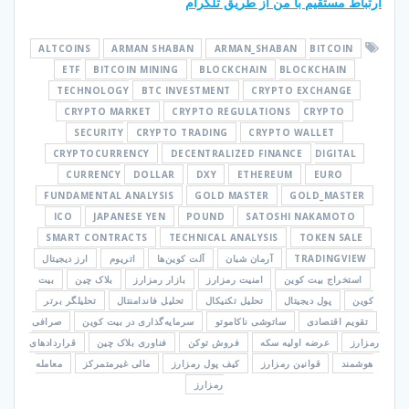
ارتباط مستقیم با من از طریق تلگرام
ALTCOINS
ARMAN SHABAN
ARMAN_SHABAN
BITCOIN
ETF
BITCOIN MINING
BLOCKCHAIN
BLOCKCHAIN
TECHNOLOGY
BTC INVESTMENT
CRYPTO EXCHANGE
CRYPTO MARKET
CRYPTO REGULATIONS
CRYPTO
SECURITY
CRYPTO TRADING
CRYPTO WALLET
CRYPTOCURRENCY
DECENTRALIZED FINANCE
DIGITAL
CURRENCY
DOLLAR
DXY
ETHEREUM
EURO
FUNDAMENTAL ANALYSIS
GOLD MASTER
GOLD_MASTER
ICO
JAPANESE YEN
POUND
SATOSHI NAKAMOTO
SMART CONTRACTS
TECHNICAL ANALYSIS
TOKEN SALE
TRADINGVIEW
آرمان شبان
آلت کوین‌ها
اتریوم
ارز دیجیتال
استخراج بیت کوین
امنیت رمزارز
بازار رمزارز
بلاک چین
بیت
کوین
پول دیجیتال
تحلیل تکنیکال
تحلیل فاندامنتال
تحلیلگر برتر
تقویم اقتصادی
ساتوشی ناکاموتو
سرمایه‌گذاری در بیت کوین
صرافی
رمزارز
عرضه اولیه سکه
فروش توکن
فناوری بلاک چین
قراردادهای
هوشمند
قوانین رمزارز
کیف پول رمزارز
مالی غیرمتمرکز
معامله
رمزارز