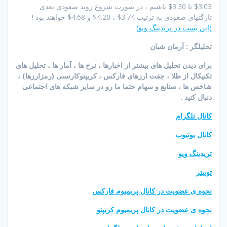
3.03$ تا 3.30$ باشیم ، در صورت شروع روند صعودی بعدی
تارگتهای صعودی به ترتیب 3.74$ ، 4.20$ و 4.68$ خواهند بود !
(این پست در تریدینگ ویو)
تحلیلگر : آرمان شبان
برای دیدن تحلیل های بیشتر از اخبارها ، نرخ ها ، آمار ها ، تحلیل های
تکنیکال از طلا ، جفت ارزهای فارکس ، کریپتوکارنسی (رمزارزها) ،
شاخص ها ، صنایع و سهام حتما ما رو در سایر شبکه های اجتماعی
دنبال کنید .
کانال تلگرام
کانال یوتیوب
تریدینگ ویو
توییتر
نحوه ی عضویت در کانال پریمیوم فارکس
نحوه ی عضویت در کانال پریمیوم کریپتو