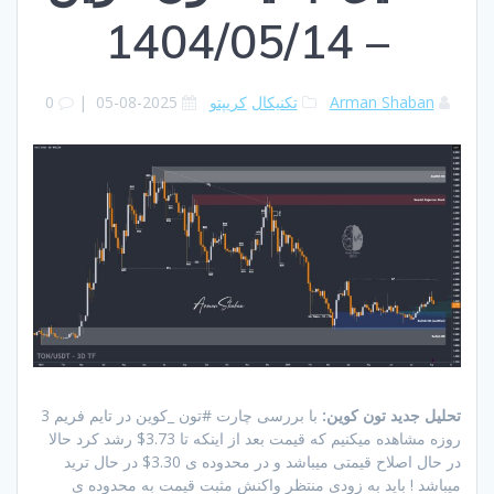
– 1404/05/14
Arman Shaban
تکنیکال
کریپتو
2025-08-05
|
0
تحلیل جدید تون کوین:
با بررسی چارت #تون _کوین در تایم فریم 3
روزه مشاهده میکنیم که قیمت بعد از اینکه تا 3.73$ رشد کرد حالا
در حال اصلاح قیمتی میباشد و در محدوده ی 3.30$ در حال ترید
میباشد ! باید به زودی منتظر واکنش مثبت قیمت به محدوده ی