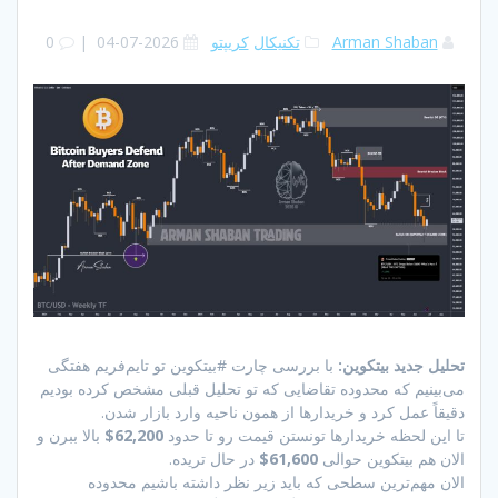
Arman Shaban
تکنیکال
کریپتو
2026-07-04
|
0
تحلیل جدید بیتکوین:
با بررسی چارت #بیتکوین تو تایم‌فریم هفتگی
می‌بینیم که محدوده تقاضایی که تو تحلیل قبلی مشخص کرده بودیم
دقیقاً عمل کرد و خریدارها از همون ناحیه وارد بازار شدن.
تا این لحظه خریدارها تونستن قیمت رو تا حدود
62,200$
بالا ببرن و
الان هم بیتکوین حوالی
61,600$
در حال تریده.
الان مهم‌ترین سطحی که باید زیر نظر داشته باشیم محدوده