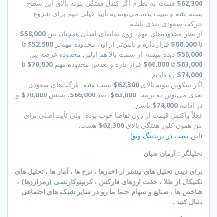
62,300$
هست. به نظرم اگر کندل هفتگی بتونه بالای این سطح
بسته بشه و تثبیت بده، می‌تونه یه تأیید خیلی مهم برای شروع
حرکت صعودی بعدی باشه.
از نظر محدوده‌های مهم، زون تقاضای اصلی همچنان بین
58,000$
تا 60,000$
قرار داره و پایین‌تر از اون محدوده مهم‌تر
52,500$ تا
56,000$
دیده میشه. از سمت بالا هم اولین محدوده عرضه بین
63,000$ تا 66,000$
قرار داره و بعدش محدوده مهم
70,000$ تا
74,000$
رو داریم.
اگر بیتکوین بتونه بالای
62,300$
تثبیت بشه، تارگت‌های صعودی
بعدی می‌تونن به ترتیب
63,000$
، بعد
66,000$
، سپس
70,000$
و
در ادامه
74,000$
باشن.
فعلاً واکنش قیمت از زون تقاضا خوب بوده، ولی تأیید اصلی برای
من همون کلوز هفتگی بالای
62,300$
هست.
(این پست در تریدینگ ویو)
تحلیلگر : آرمان شبان
برای دیدن تحلیل های بیشتر از اخبارها ، نرخ ها ، آمار ها ، تحلیل های
تکنیکال از طلا ، جفت ارزهای فارکس ، کریپتوکارنسی (رمزارزها) ،
شاخص ها ، صنایع و سهام حتما ما رو در سایر شبکه های اجتماعی
دنبال کنید .