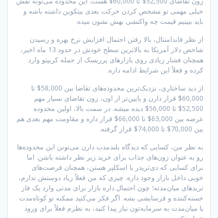
زون تقاضای 52,500$ تا 60,000$ هست. این محدوده می‌تونه نقش
خیلی مهمی تو مشخص کردن حرکت بعدی بیتکوین داشته باشه و
باید ببینیم قیمت چه واکنشی بهش نشون میده.
از نظر فاندامنتال، بالا رفتن احتمال افزایش نرخ بهره و رسیدن
شاخص دلار آمریکا به بالاترین سطح خودش در حدود 13 ماه اخیر،
همچنان فشار زیادی روی بازارهای پرریسک از جمله کریپتو وارد
کرده و فعلاً این شرایط ادامه داره.
از دید ساختاری، نزدیک‌ترین محدوده‌های تقاضا بین 58,000$ تا
60,000$ قرار دارن و پایین‌تر از اون، زون تقاضای بسیار مهم
52,500$ تا 56,000$ دیده میشه. در سمت بالا، اولین محدوده
عرضه بین 63,000$ تا 66,000$ قرار داره و مقاومت مهم بعدی هم
بین 70,000$ تا 74,000$ قرار گرفته.
به نظر من، کسایی که دیدگاه بلندمدت دارن می‌تونن این محدوده‌ها
رو به عنوان زون‌های جذاب برای خرید زیر نظر داشته باشن. اما
برای کسایی که دی‌تریدر یا اسکلپر هستن، همچنان فرصت‌های
خوبی داخل بازار وجود داره. چیزی که من فعلاً زیاد دوستش ندارم،
تریدهای میان‌مدته؛ چون احتمال داره بازار برای مدتی وارد یک فاز
خسته‌کننده و فرسایشی بشه. اگر فکر می‌کنید ممکنه تو کوتاه‌مدت
یا میان‌مدت به سرمایه‌تون نیاز پیدا کنید، به نظرم فعلاً برای ورود