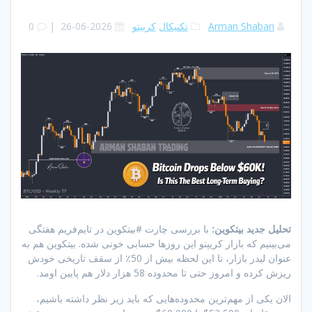
Arman Shaban
تکنیکال
کریپتو
2026-06-26
|
0
تحلیل جدید بیتکوین:
با بررسی چارت #بیتکوین در تایم‌فریم هفتگی
می‌بینیم که بازار کریپتو این روزها حسابی خونی شده. بیتکوین هم به
عنوان لیدر بازار، تا این لحظه بیش از 50٪ از سقف تاریخی خودش
ریزش کرده و امروز حتی تا محدوده 58 هزار دلار هم پایین اومد.
الان یکی از مهم‌ترین محدوده‌هایی که باید زیر نظر داشته باشیم،