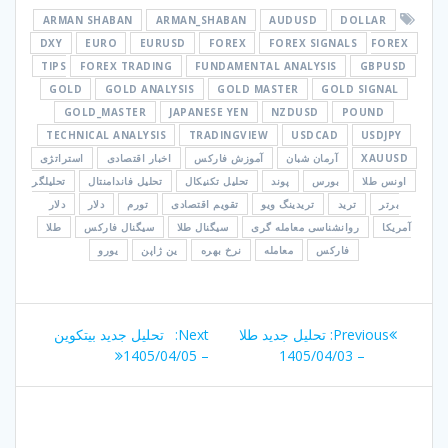
ARMAN SHABAN
ARMAN_SHABAN
AUDUSD
DOLLAR
DXY
EURO
EURUSD
FOREX
FOREX SIGNALS
FOREX
TIPS
FOREX TRADING
FUNDAMENTAL ANALYSIS
GBPUSD
GOLD
GOLD ANALYSIS
GOLD MASTER
GOLD SIGNAL
GOLD_MASTER
JAPANESE YEN
NZDUSD
POUND
TECHNICAL ANALYSIS
TRADINGVIEW
USDCAD
USDJPY
XAUUSD
آرمان شبان
آموزش فارکس
اخبار اقتصادی
استراتژی
اونس طلا
بورس
پوند
تحلیل تکنیکال
تحلیل فاندامنتال
تحلیلگر
برتر
ترید
تریدینگ ویو
تقویم اقتصادی
تورم
دلار
دلار
آمریکا
روانشناسی معامله گری
سیگنال طلا
سیگنال فارکس
طلا
فارکس
معامله
نرخ بهره
ین ژاپن
یورو
راهبری
Next
Previous
Previous:
تحلیل جدید طلا
Next:
تحلیل جدید بیتکوین
نوشته
post:
post:
– 1405/04/05
– 1405/04/03