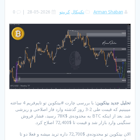
Arman Shaban
تکنیکال
کریپتو
2026-05-28
|
0
تحلیل جدید بیتکوین:
با بررسی چارت #بیتکوین تو تایم‌فریم 4 ساعته
میبینیم که قیمت طی 2-3 روز گذشته وارد فاز اصلاحی و ریزشی
شد. بعد از اینکه BTC به محدوده‌ی $78K رسید، فشار فروش
سنگینی وارد بازار شد و قیمت تا $72,400 اصلاح کرد.
الان بیتکوین تو محدوده‌ی $72,700 داره ترید میشه و فعلا دو تا