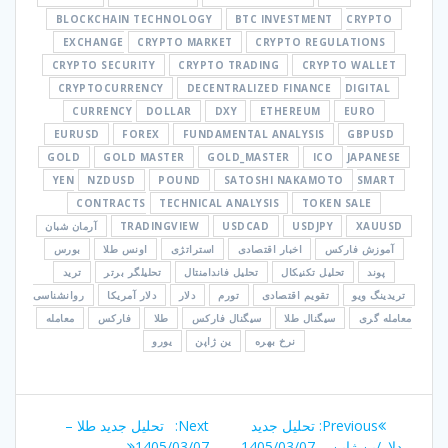
BLOCKCHAIN TECHNOLOGY
BTC INVESTMENT
CRYPTO
EXCHANGE
CRYPTO MARKET
CRYPTO REGULATIONS
CRYPTO SECURITY
CRYPTO TRADING
CRYPTO WALLET
CRYPTOCURRENCY
DECENTRALIZED FINANCE
DIGITAL
CURRENCY
DOLLAR
DXY
ETHEREUM
EURO
EURUSD
FOREX
FUNDAMENTAL ANALYSIS
GBPUSD
GOLD
GOLD MASTER
GOLD_MASTER
ICO
JAPANESE
YEN
NZDUSD
POUND
SATOSHI NAKAMOTO
SMART
CONTRACTS
TECHNICAL ANALYSIS
TOKEN SALE
XAUUSD
USDJPY
USDCAD
TRADINGVIEW
آرمان شبان
آموزش فارکس
اخبار اقتصادی
استراتژی
اونس طلا
بورس
پوند
تحلیل تکنیکال
تحلیل فاندامنتال
تحلیلگر برتر
ترید
تریدینگ ویو
تقویم اقتصادی
تورم
دلار
دلار آمریکا
روانشناسی
معامله گری
سیگنال طلا
سیگنال فارکس
طلا
فارکس
معامله
نرخ بهره
ین ژاپن
یورو
راهبری
Next
Previous
Previous:
تحلیل جدید
Next:
تحلیل جدید طلا –
post:
post:
دلار/ین ژاپن – 1405/03/07
1405/03/07