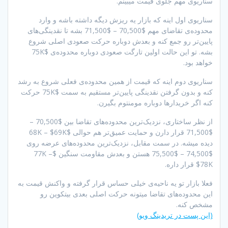
سناریوی مهم جلوی قیمت میبینم.
سناریوی اول اینه که بازار یه ریزش دیگه داشته باشه و وارد
محدوده‌ی تقاضای مهم $70,500 – $71,500 بشه تا نقدینگی‌های
پایین‌تر رو جمع کنه و بعدش دوباره حرکت صعودی اصلی شروع
بشه. تو این حالت اولین تارگت صعودی دوباره محدوده‌ی $75K
خواهد بود.
سناریوی دوم اینه که قیمت از همین محدوده‌ی فعلی شروع به رشد
کنه و بدون گرفتن نقدینگی پایین‌تر مستقیم به سمت $75K حرکت
کنه اگر خریدارها دوباره مومنتوم بگیرن.
از نظر ساختاری، نزدیک‌ترین محدوده‌های تقاضا بین $70,500 –
$71,500 قرار دارن و حمایت عمیق‌تر هم حوالی $68K – $69K
دیده میشه. در سمت مقابل، نزدیک‌ترین محدوده‌های عرضه روی
$74,500 – $75,500 هستن و بعدش مقاومت سنگین $77K –
$78K قرار داره.
فعلا بازار تو یه ناحیه‌ی خیلی حساس قرار گرفته و واکنش قیمت به
این محدوده‌های تقاضا میتونه حرکت اصلی بعدی بیتکوین رو
مشخص کنه.
(این پست در تریدینگ ویو)