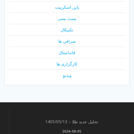
پاین اسکریپت
پست متنی
تکنیکال
صرافی ها
فاندامنتال
کارگزاری ها
ویدیو
تحلیل جدید طلا – 1405/05/13
2026-08-05