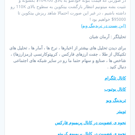
در صورتی که قیمت بتونه خودشو به بالای 104700$ بکشونه و
تثبیت بشه میتونیم انتظار بازگشت بیتکوین به سطوح بالای 110K رو
داشته باشیم ، در غیر این صورت احتمالا شاهد ریزش بیتکوین تا
95000$ خواهیم بود !
(این پست در تریدینگ ویو)
تحلیلگر : آرمان شبان
برای دیدن تحلیل های بیشتر از اخبارها ، نرخ ها ، آمار ها ، تحلیل های
تکنیکال از طلا ، جفت ارزهای فارکس ، کریپتوکارنسی (رمزارزها) ،
شاخص ها ، صنایع و سهام حتما ما رو در سایر شبکه های اجتماعی
دنبال کنید .
کانال تلگرام
کانال یوتیوب
تریدینگ ویو
توییتر
نحوه ی عضویت در کانال پریمیوم فارکس
نحوه ی عضویت در کانال پریمیوم کریپتو