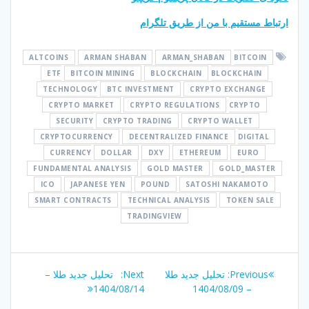
ارتباط مستقیم با من از طریق تلگرام
ALTCOINS
ARMAN SHABAN
ARMAN_SHABAN
BITCOIN
ETF
BITCOIN MINING
BLOCKCHAIN
BLOCKCHAIN
TECHNOLOGY
BTC INVESTMENT
CRYPTO EXCHANGE
CRYPTO MARKET
CRYPTO REGULATIONS
CRYPTO
SECURITY
CRYPTO TRADING
CRYPTO WALLET
CRYPTOCURRENCY
DECENTRALIZED FINANCE
DIGITAL
CURRENCY
DOLLAR
DXY
ETHEREUM
EURO
FUNDAMENTAL ANALYSIS
GOLD MASTER
GOLD_MASTER
ICO
JAPANESE YEN
POUND
SATOSHI NAKAMOTO
SMART CONTRACTS
TECHNICAL ANALYSIS
TOKEN SALE
TRADINGVIEW
راهبری
Next
Previous
Previous:
تحلیل جدید طلا
Next:
تحلیل جدید طلا –
نوشته
post:
post:
1404/08/14
– 1404/08/09