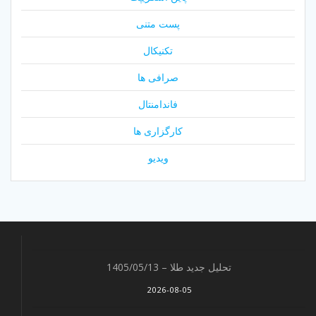
پست متنی
تکنیکال
صرافی ها
فاندامنتال
کارگزاری ها
ویدیو
تحلیل جدید طلا – 1405/05/13
2026-08-05