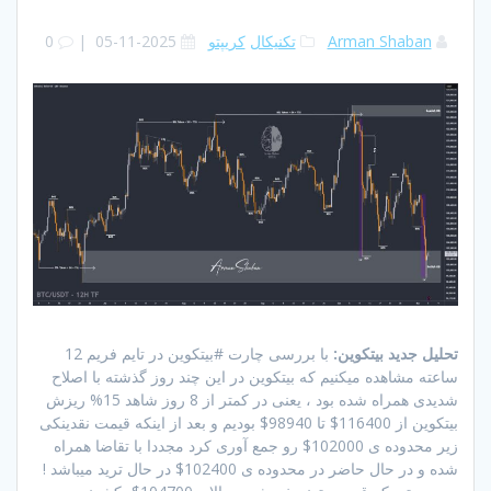
Arman Shaban
تکنیکال
کریپتو
2025-11-05
|
0
تحلیل جدید بیتکوین:
با بررسی چارت #بیتکوین در تایم فریم 12
ساعته مشاهده میکنیم که بیتکوین در این چند روز گذشته با اصلاح
شدیدی همراه شده بود ، یعنی در کمتر از 8 روز شاهد 15% ریزش
بیتکوین از 116400$ تا 98940$ بودیم و بعد از اینکه قیمت نقدینکی
زیر محدوده ی 102000$ رو جمع آوری کرد مجددا با تقاضا همراه
شده و در حال حاضر در محدوده ی 102400$ در حال ترید میباشد !