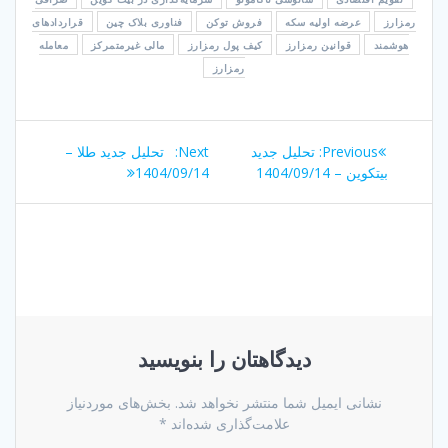
رمزارز
عرضه اولیه سکه
فروش توکن
فناوری بلاک چین
قراردادهای
هوشمند
قوانین رمزارز
کیف پول رمزارز
مالی غیرمتمرکز
معامله
رمزارز
راهبری
Next
Previous
Previous:
تحلیل جدید
Next:
تحلیل جدید طلا –
نوشته
post:
post:
بیتکوین – 1404/09/14
1404/09/14
دیدگاهتان را بنویسید
نشانی ایمیل شما منتشر نخواهد شد.
بخش‌های موردنیاز
علامت‌گذاری شده‌اند
*