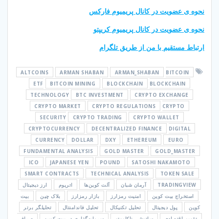
نحوه ی عضویت در کانال پریمیوم فارکس
نحوه ی عضویت در کانال پریمیوم کریپتو
ارتباط مستقیم با من از طریق تلگرام
ALTCOINS
ARMAN SHABAN
ARMAN_SHABAN
BITCOIN
ETF
BITCOIN MINING
BLOCKCHAIN
BLOCKCHAIN
TECHNOLOGY
BTC INVESTMENT
CRYPTO EXCHANGE
CRYPTO MARKET
CRYPTO REGULATIONS
CRYPTO
SECURITY
CRYPTO TRADING
CRYPTO WALLET
CRYPTOCURRENCY
DECENTRALIZED FINANCE
DIGITAL
CURRENCY
DOLLAR
DXY
ETHEREUM
EURO
FUNDAMENTAL ANALYSIS
GOLD MASTER
GOLD_MASTER
ICO
JAPANESE YEN
POUND
SATOSHI NAKAMOTO
SMART CONTRACTS
TECHNICAL ANALYSIS
TOKEN SALE
TRADINGVIEW
آرمان شبان
آلت کوین‌ها
اتریوم
ارز دیجیتال
استخراج بیت کوین
امنیت رمزارز
بازار رمزارز
بلاک چین
بیت
کوین
پول دیجیتال
تحلیل تکنیکال
تحلیل فاندامنتال
تحلیلگر برتر
تقویم اقتصادی
ساتوشی ناکاموتو
سرمایه‌گذاری در بیت کوین
صرافی