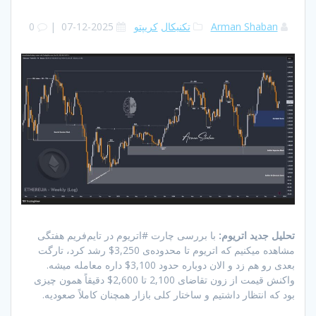
Arman Shaban
تکنیکال
کریپتو
2025-12-07
|
0
تحلیل جدید اتریوم:
با بررسی چارت #اتریوم در تایم‌فریم هفتگی
مشاهده میکنیم که اتریوم تا محدوده‌ی 3,250$ رشد کرد، تارگت
بعدی رو هم زد و الان دوباره حدود 3,100$ داره معامله میشه.
واکنش قیمت از زون تقاضای 2,100 تا 2,600$ دقیقاً همون چیزی
بود که انتظار داشتیم و ساختار کلی بازار همچنان کاملاً صعودیه.