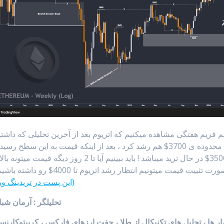
م فریم هفتگی مشاهده میکنیم که اتریوم بعد از آخرین تحلیلی که داشت
از محدوده ی 3300$ شروع به رشد کرد و تا محدوده ی 3700$ هم رشد کرد ، بعد از اینکه قیمت به این سطح رسی
اصلاح همراه شد و در حال حاضر در محدوده ی 3500$ در حال ترید میباشد ! باید ببینیم آیا تا 2 روز دیگه قیمت میت
(این پست در تریدینگ وی
تحلیلگر : آرمان شب
آمار ها ، تحلیل های تکنیکال از طلا ، جفت ارزهای فارکس ، کریپتوکارن