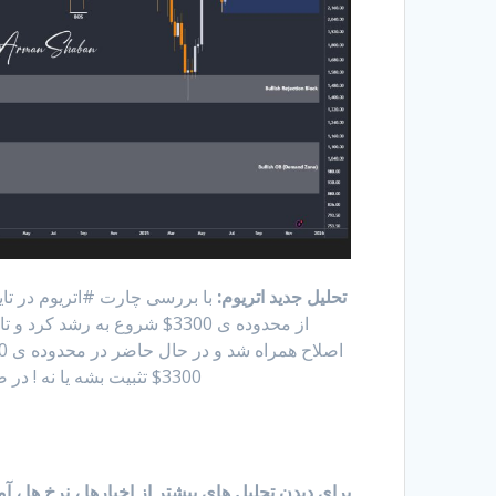
تحلیل جدید اتریوم:
با بررسی چارت #اتریوم در تای
3300$ تثبیت بشه یا نه ! در صورت تثبیت قیمت میتونیم انتظار رشد اتریوم تا 4000$ رو داشته باشیم !
برای دیدن تحلیل های بیشتر از اخبارها ، نرخ ها ، 