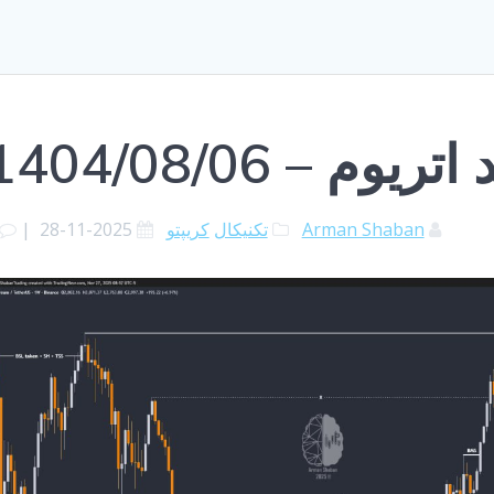
وم – 1404/08/06
Arman Shaban
تکنیکال
کریپتو
2025-11-28
|