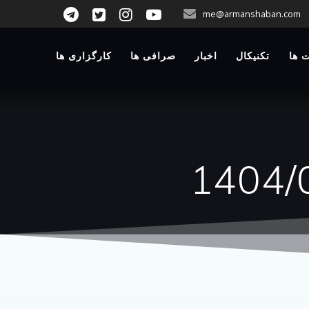
p
me@armanshaban.com
o
t
 ها
تکنیکال
اخبار
صرافی ها
کارگزاری ها