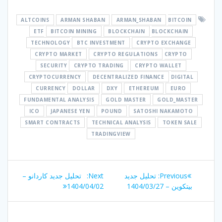
ALTCOINS
ARMAN SHABAN
ARMAN_SHABAN
BITCOIN
ETF
BITCOIN MINING
BLOCKCHAIN
BLOCKCHAIN
TECHNOLOGY
BTC INVESTMENT
CRYPTO EXCHANGE
CRYPTO MARKET
CRYPTO REGULATIONS
CRYPTO
SECURITY
CRYPTO TRADING
CRYPTO WALLET
CRYPTOCURRENCY
DECENTRALIZED FINANCE
DIGITAL
CURRENCY
DOLLAR
DXY
ETHEREUM
EURO
FUNDAMENTAL ANALYSIS
GOLD MASTER
GOLD_MASTER
ICO
JAPANESE YEN
POUND
SATOSHI NAKAMOTO
SMART CONTRACTS
TECHNICAL ANALYSIS
TOKEN SALE
TRADINGVIEW
راهبری
Next
Previous
Previous:
تحلیل جدید
Next:
تحلیل جدید کاردانو –
نوشته
post:
post:
بیتکوین – 1404/03/27
1404/04/02