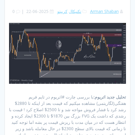
Arman Shaban
تکنیکال
کریپتو
2025-06-22
|
0
تحلیل جدید اتریوم:
با بررسی چارت #اتریوم در تایم فریم
هفتگی(لگاریتمی) مشاهده میکنیم که قیمت بعد از اینکه تا 2880$
رشد کرد با فشار فروش مواجه شد و تا 2500$ اصلاح کرد ! قیمت با
رشدی که داشت یک FVG بزرگ بین 1870$ تا 2300$ ایجاد کرده و
انتظار هست که در میان مدت با ریزش قیمت پر بشه اما توجه کنید
تا زمانی که قیمت بالای سطح 2300$ در حال معامله باشد و زیر
این سطج بسته نشود همچنان میتوان انتظار رشد بیشتر رو از اتریوم