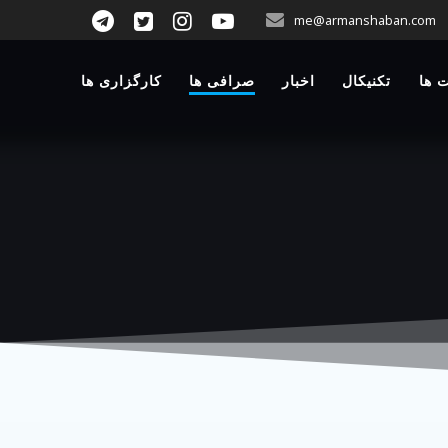
p
me@armanshaban.com
o
t
 ها
تکنیکال
اخبار
صرافی ها
کارگزاری ها